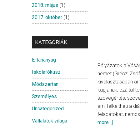
2018. május
(1)
2017. október
(1)
KATEGÓRIÁK
E-tananyag
Pályázatok a Vásárh
Iskolafókusz
német (Gréczi Zsóf
kiválasztásában ar
Módszertan
kapjanak, ezáltal t
Személyes
szövegértés, szöve
ami felkeltheti a d
Uncategorized
feladatokat, nemcsa
Vállalatok világa
about
more...]
Gréczi
Zsófia