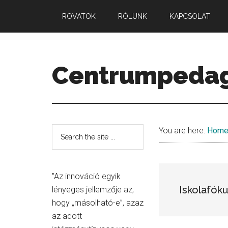
Skip
Skip
Skip
ROVATOK
RÓLUNK
KAPCSOLAT
to
to
to
main
primary
secondary
content
sidebar
sidebar
Centrumpeda
Minőség.
Mennyiség.
Középpont.
Secondary
Search
You are here:
Hom
the
Sidebar
site
...
"Az innováció egyik
Iskolafók
lényeges jellemzője az,
hogy „másolható-e”, azaz
az adott