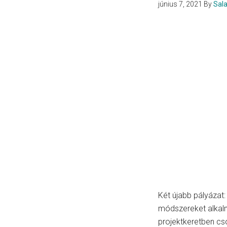
június 7, 2021
By
Sal
Két újabb pályázat:
módszereket alkal
projektkeretben cs