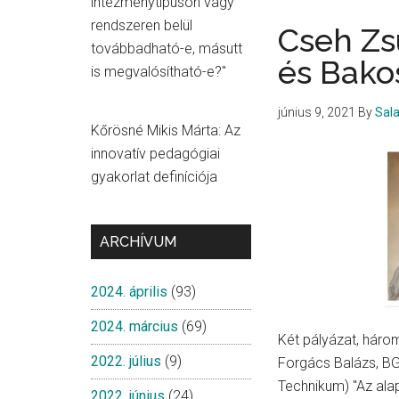
intézménytípuson vagy
rendszeren belül
Cseh Zs
továbbadható-e, másutt
és Bako
is megvalósítható-e?"
június 9, 2021
By
Sal
Kőrösné Mikis Márta: Az
innovatív pedagógiai
gyakorlat definíciója
ARCHÍVUM
2024. április
(93)
2024. március
(69)
Két pályázat, háro
2022. július
(9)
Forgács Balázs, BG
Technikum) "Az ala
2022. június
(24)