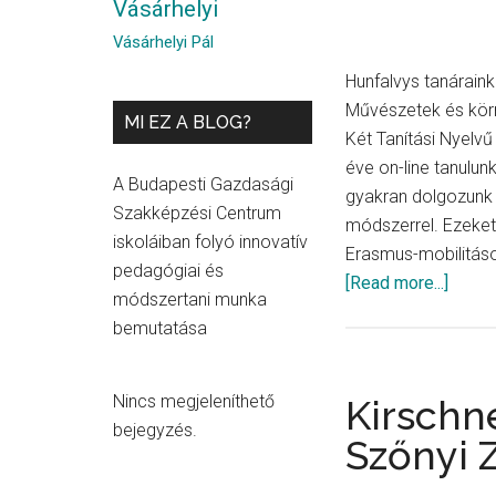
Vásárhelyi
Vásárhelyi Pál
Hunfalvys tanárain
Művészetek és kör
MI EZ A BLOG?
Két Tanítási Nyelv
éve on-line tanulun
A Budapesti Gazdasági
gyakran dolgozunk 
Szakképzési Centrum
módszerrel. Ezeke
iskoláiban folyó innovatív
Erasmus-mobilitások
pedagógiai és
about
[Read more...]
módszertani munka
Béládi
bemutatása
Magdo
és
Néme
Nincs megjeleníthető
Kirschn
Violet
bejegyzés.
Szőnyi 