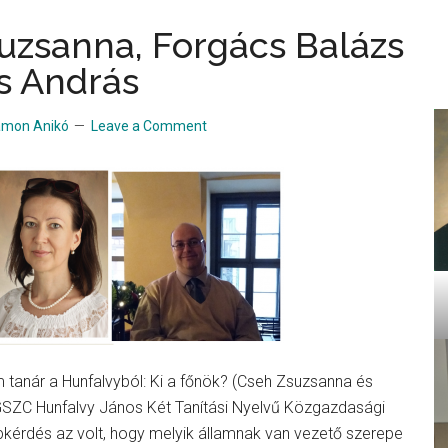
uzsanna, Forgács Balázs
s András
amon Anikó
Leave a Comment
m tanár a Hunfalvyból: Ki a főnök? (Cseh Zsuzsanna és
SZC Hunfalvy János Két Tanítási Nyelvű Közgazdasági
pkérdés az volt, hogy melyik államnak van vezető szerepe