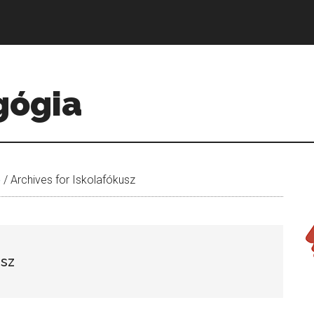
gógia
e
/
Archives for Iskolafókusz
usz