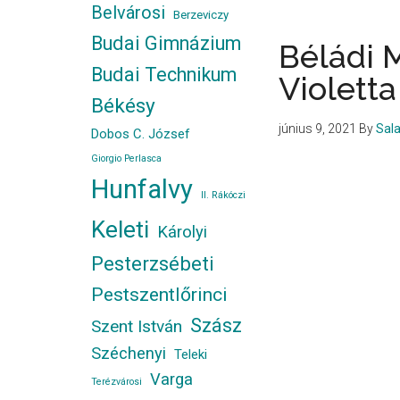
Belvárosi
Berzeviczy
és
Budai Gimnázium
Orbán
Béládi 
Judit
Budai Technikum
Violetta
Békésy
június 9, 2021
By
Sal
Dobos C. József
Giorgio Perlasca
Hunfalvy
II. Rákóczi
Keleti
Károlyi
Pesterzsébeti
Pestszentlőrinci
Szász
Szent István
Széchenyi
Teleki
Varga
Terézvárosi