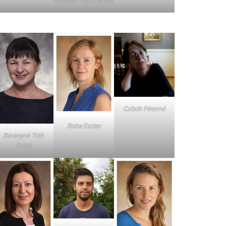
Wozniak-Vigh Mariola
Czibók Péterné
Boha Eszter
Bárányné Tóth
Enikő