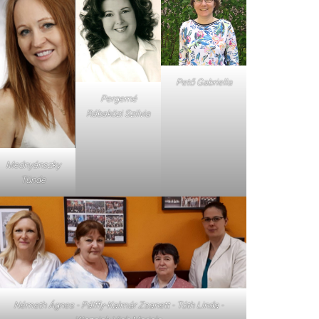
Pető Gabriella
Pergerné
Rábaközi Szilvia
Mednyánszky
Tünde
Németh Ágnes - Pálffy-Kalmár Zsanett - Tóth Linda -