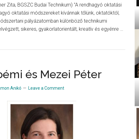
ner Zita, BGSZC Budai Technikum) "A rendhagyó oktatási
gyó oktatási módszereket kívánnak tőlünk, oktatóktól,
ódszertani pályázatomban különböző technikumi
végzett, sikeres, gyakorlatorientált, kreatív és egyénre …
ner
né
émi és Mezei Péter
i
anna
amon Anikó
Leave a Comment