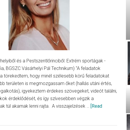
elyiből és a Pestszentlőrinciből: Extrém sportágak -
ia, BGSZC Vásárhelyi Pál Technikum) "A feladatok
ra törekedtem, hogy minél szélesebb körű feladatokat
öbb területen is megmozgassam őket (hallás utáni értés,
galkotás), igyekeztem érdekes szövegeket, videót találni,
iákok érdeklődését, és így szívesebben végzik a
k túl akarnak lenni rajta. A visszajelzések …
[Read