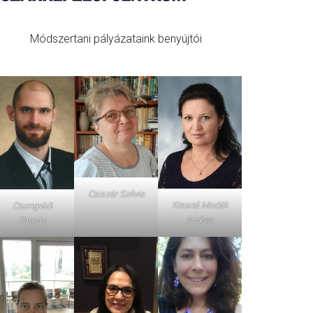
Módszertani pályázataink benyújtói
Csiszár Szilvia
Kissné Madák
Csongrádi
Andrea
Tamás