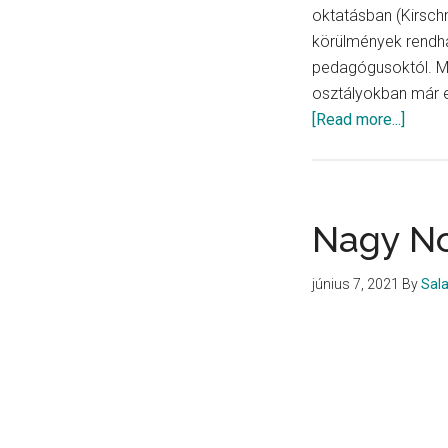
oktatásban (Kirsch
körülmények rendha
pedagógusoktól. M
osztályokban már el
about
[Read more...]
Kirsch
Zita
és
Ádám
Nagy No
Szőny
Zsuzs
június 7, 2021
By
Sal