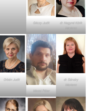
dr. Nagyné Kórik
Géczy Judit
Mariann
Orbán Judit
dr. Sárváry
Mariann
Mezei Péter