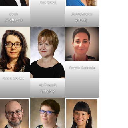
Deli Bálint
Cseh
Demetrovics
Zsuzsanna
Borbála
Fedora Gabriella
Dóczi Valéria
dr. Fancsik
Tamásné