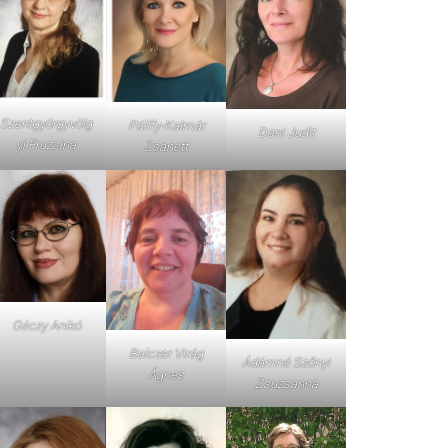
Szentgyörgyvölg
Pálffy-Kalmár
Dani Judit
yi Fruzsina
Zsanett
Géczy Anikó
Balczer Virág
Ádámné Szőnyi
Ágnes
Zsuzsanna