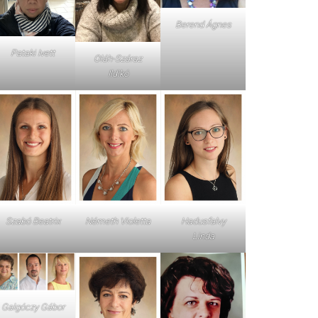
Berend Ágnes
Pataki Ivett
Oláh-Száraz
Ildikó
Szabó Beatrix
Németh Violetta
Hadusfalvy
Linda
Galgóczy Gábor