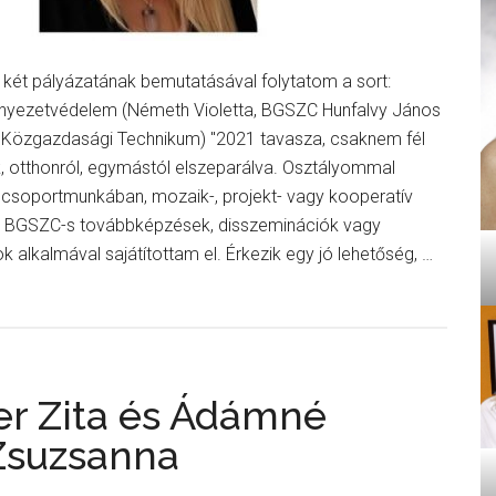
k két pályázatának bemutatásával folytatom a sort:
nyezetvédelem (Németh Violetta, BGSZC Hunfalvy János
ű Közgazdasági Technikum) "2021 tavasza, csaknem fél
k, otthonról, egymástól elszeparálva. Osztályommal
csoportmunkában, mozaik-, projekt- vagy kooperatív
t BGSZC-s továbbképzések, disszeminációk vagy
 alkalmával sajátítottam el. Érkezik egy jó lehetőség, …
lna
th
er Zita és Ádámné
ta
Zsuzsanna