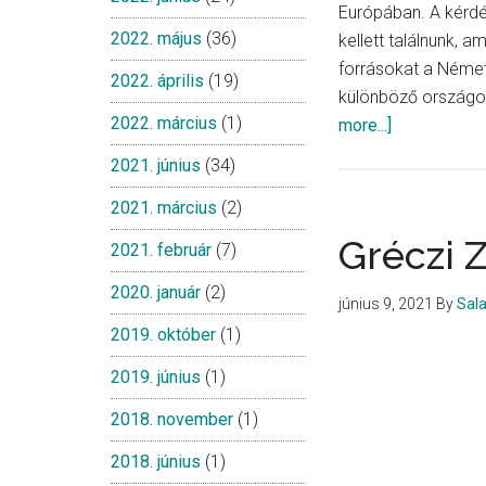
Európában. A kérdé
2022. május
(36)
kellett találnunk, a
forrásokat a Német S
2022. április
(19)
különböző országok
2022. március
(1)
about
more...]
Cseh
2021. június
(34)
Zsuzsanna,
2021. március
(2)
Forgács
Balázs
Gréczi Z
2021. február
(7)
és
2020. január
(2)
Bakos
június 9, 2021
By
Sal
András
2019. október
(1)
2019. június
(1)
2018. november
(1)
2018. június
(1)