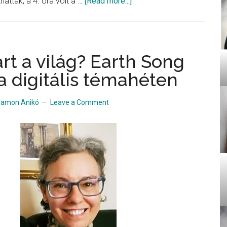
about
hattak, a 4. óra volt a …
[Read more...]
József
Attila
szülinapja
rt a világ? Earth Song
a digitális témahéten
lamon Anikó
Leave a Comment