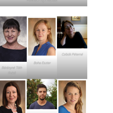
Wozniak-Vigh Mariola
Czibók Péterné
Boha Eszter
Bárányné Tóth
Enikő