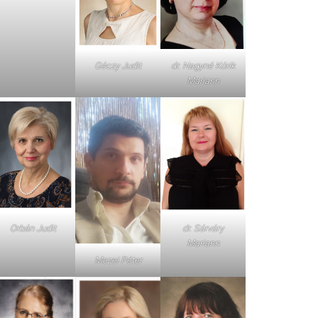
dr. Nagyné Kórik
Géczy Judit
Mariann
Orbán Judit
dr. Sárváry
Mariann
Mezei Péter