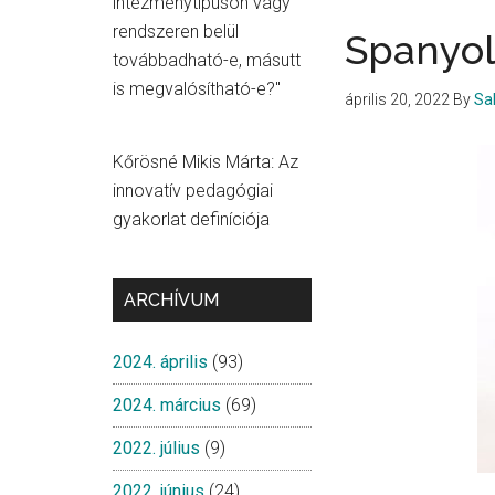
intézménytípuson vagy
rendszeren belül
Spanyol
továbbadható-e, másutt
is megvalósítható-e?"
április 20, 2022
By
Sa
Kőrösné Mikis Márta: Az
innovatív pedagógiai
gyakorlat definíciója
ARCHÍVUM
2024. április
(93)
2024. március
(69)
2022. július
(9)
2022. június
(24)