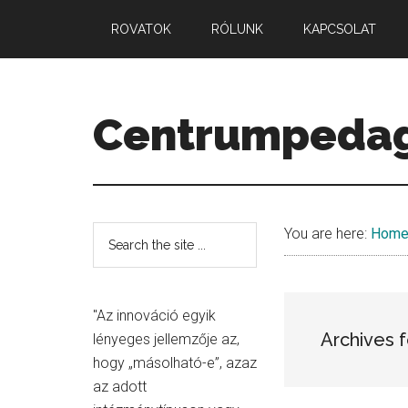
Skip
Skip
Skip
ROVATOK
RÓLUNK
KAPCSOLAT
to
to
to
main
primary
secondary
content
sidebar
sidebar
Centrumpeda
Minőség.
Mennyiség.
Középpont.
Secondary
Search
You are here:
Hom
the
Sidebar
site
...
"Az innováció egyik
Archives f
lényeges jellemzője az,
hogy „másolható-e”, azaz
az adott