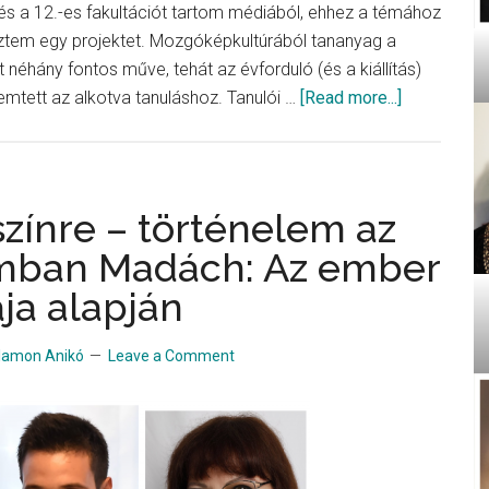
s a 12.-es fakultációt tartom médiából, ehhez a témához
ztem egy projektet. Mozgóképkultúrából tananyag a
 néhány fontos műve, tehát az évforduló (és a kiállítás)
about
emtett az alkotva tanuláshoz. Tanulói …
[Read more...]
120
éves
a
magyar
színre – történelem az
film
mban Madách: Az ember
ja alapján
lamon Anikó
Leave a Comment