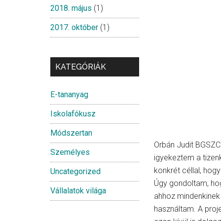
2018. május
(1)
2017. október
(1)
KATEGÓRIÁK
E-tananyag
Iskolafókusz
Módszertan
Orbán Judit BGSZC 
Személyes
igyekeztem a tizenk
konkrét céllal, hog
Uncategorized
Úgy gondoltam, hog
Vállalatok világa
ahhoz mindenkinek 
használtam. A proje