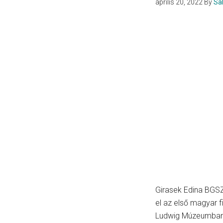
április 20, 2022
By
Sa
Girasek Edina BGS
el az első magyar fi
Ludwig Múzeumban. 