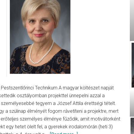
Pestszentlőrinci Technikum A magyar költészet napját
ettedik osztályomban projekttel ünnepelni azzal a
y személyesebbé tegyem a József Attila érettségi tételt.
y a szülinap élményét fogom rávetíteni a projektre, mert
erőteljes személyes élménye fűződik, amit motivátorként
kt egy hetet ölelt fel, a gyerekek irodalomórán (heti 3)