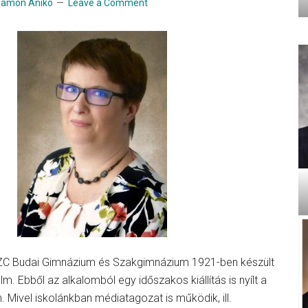
lamon Anikó
Leave a Comment
projekt
a
digitális
témahéten
ZC Budai Gimnázium és Szakgimnázium 1921-ben készült
lm. Ebből az alkalomból egy időszakos kiállítás is nyílt a
Mivel iskolánkban médiatagozat is működik, ill.