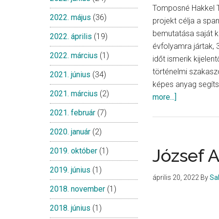
Tomposné Hakkel 
2022. május
(36)
projekt célja a sp
bemutatása saját ké
2022. április
(19)
évfolyamra jártak, 
2022. március
(1)
időt ismerik kijele
történelmi szakasz
2021. június
(34)
képes anyag segíts
2021. március
(2)
about
more...]
Spanyolors
2021. február
(7)
története
2020. január
(2)
József A
2019. október
(1)
2019. június
(1)
április 20, 2022
By
Sa
2018. november
(1)
2018. június
(1)