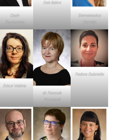
Deli Bálint
Cseh
Demetrovics
Zsuzsanna
Borbála
Fedora Gabriella
Dóczi Valéria
dr. Fancsik
Tamásné