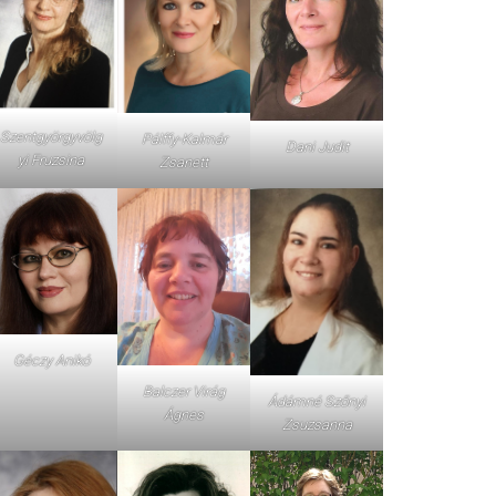
Szentgyörgyvölg
Pálffy-Kalmár
Dani Judit
yi Fruzsina
Zsanett
Géczy Anikó
Balczer Virág
Ádámné Szőnyi
Ágnes
Zsuzsanna