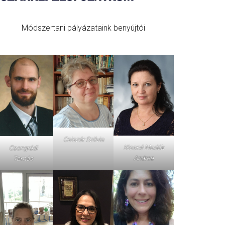
Módszertani pályázataink benyújtói
Csiszár Szilvia
Kissné Madák
Csongrádi
Andrea
Tamás