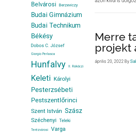
azon kívül is dolgoz
Belvárosi
Berzeviczy
Budai Gimnázium
Budai Technikum
Merre ta
Békésy
projekt 
Dobos C. József
Giorgio Perlasca
április 20, 2022
By
Sa
Hunfalvy
II. Rákóczi
Keleti
Károlyi
Pesterzsébeti
Pestszentlőrinci
Szász
Szent István
Széchenyi
Teleki
Varga
Terézvárosi