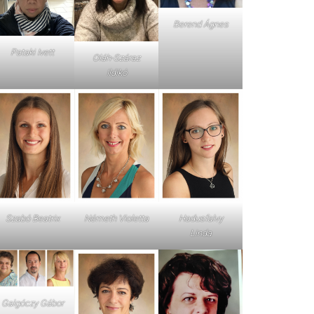
Berend Ágnes
Pataki Ivett
Oláh-Száraz
Ildikó
Szabó Beatrix
Németh Violetta
Hadusfalvy
Linda
Galgóczy Gábor