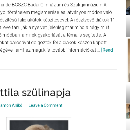
Tünde BGSZC Budai Gimnázium és Szakgimnázium A
anyol történelem megismerése és látványos módon való
szítésű faliplakátok készítésével. A résztvevő diákok 11.
3. éve tanulják a nyelvet, jelenleg már mind a négy múlt
ntő módban, aminek gyakorlását a téma is segítette. A
okat párosával dolgozták fel a diákok készen kapott
égével, amihez maguk is további információkat …
[Read
zág
ttila szülinapja
lamon Anikó
Leave a Comment