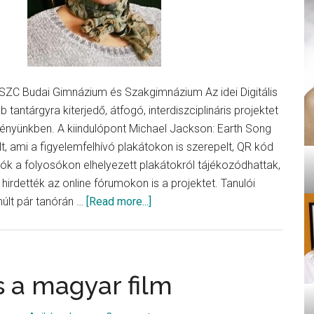
ZC Budai Gimnázium és Szakgimnázium Az idei Digitális
tantárgyra kiterjedő, átfogó, interdiszciplináris projektet
ényünkben. A kiindulópont Michael Jackson: Earth Song
lt, ami a figyelemfelhívó plakátokon is szerepelt, QR kód
ók a folyosókon elhelyezett plakátokról tájékozódhattak,
 hirdették az online fórumokon is a projektet. Tanulói
about
múlt pár tanórán …
[Read more...]
Merre
tart
a
világ?
s a magyar film
Earth
Song