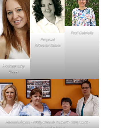
Pető Gabriella
Pergerné
Rábaközi Szilvia
Mednyánszky
Tünde
Németh Ágnes - Pálffy-Kalmár Zsanett - Tóth Linda -