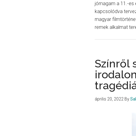
jómagam a 11.-es é
kapcsolódva terve
magyar filmtörténet
remek alkalmat ter
Színről 
irodalo
tragédiá
április 20, 2022
By
Sa