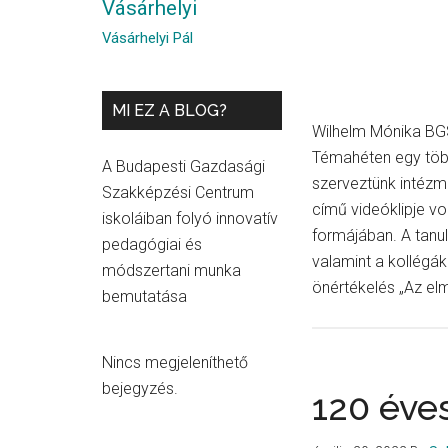
Vásárhelyi
Vásárhelyi Pál
MI EZ A BLOG?
Wilhelm Mónika BGS
Témahéten egy több 
A Budapesti Gazdasági
szerveztünk intézm
Szakképzési Centrum
című videóklipje vo
iskoláiban folyó innovatív
formájában. A tanul
pedagógiai és
valamint a kollégák
módszertani munka
önértékelés „Az el
bemutatása
Nincs megjeleníthető
bejegyzés.
120 éve