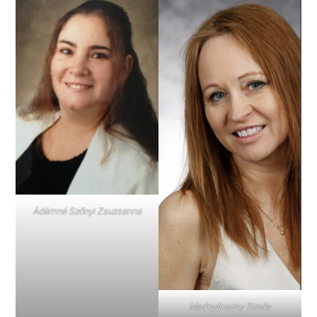
Ádámné Szőnyi Zsuzsanna
Mednyánszky Tünde