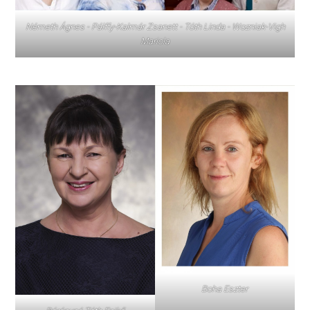
Németh Ágnes - Pálffy-Kalmár Zsanett - Tóth Linda - Wozniak-Vigh
Mariola
Boha Eszter