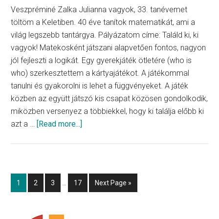
Veszpréminé Zalka Julianna vagyok, 33. tanévemet
töltöm a Keletiben. 40 éve tanítok matematikát, ami a
világ legszebb tantárgya. Pályázatom címe: Találd ki, ki
vagyok! Matekosként játszani alapvetően fontos, nagyon
jól fejleszti a logikát. Egy gyerekjáték ötletére (who is
who) szerkesztettem a kártyajátékot. A játékommal
tanulni és gyakorolni is lehet a függvényeket. A játék
közben az együtt játszó kis csapat közösen gondolkodik,
miközben versenyez a többiekkel, hogy ki találja előbb ki
about
azt a …
[Read more...]
Találd
ki,
ki
vagyok!
Interim
Go
Go
Go
Go
Go
1
2
3
…
17
Next Page »
pages
to
to
to
to
to
omitted
page
page
page
page