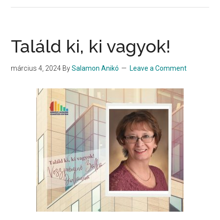
István
egyházszervező
tevékenysége
Találd ki, ki vagyok!
mai
szemmel
március 4, 2024
By
Salamon Anikó
Leave a Comment