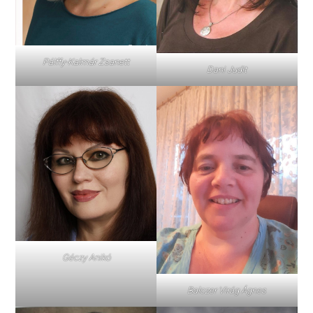
Pálffy-Kalmár Zsanett
Dani Judit
Géczy Anikó
Balczer Virág Ágnes