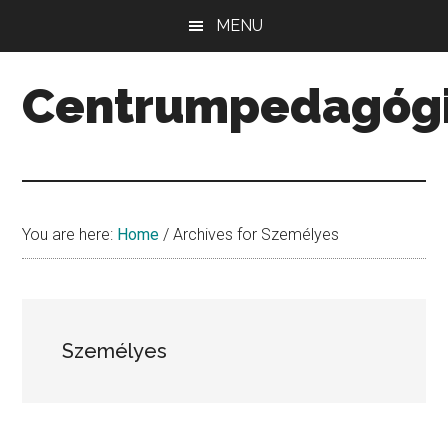
Skip
Skip
Skip
MENU
to
to
to
main
primary
secondary
Centrumpedagóg
content
sidebar
sidebar
Minőség.
Mennyiség.
Középpont.
You are here:
Home
/
Archives for Személyes
Személyes