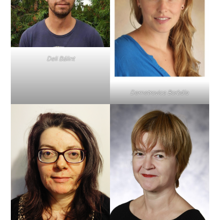
Deli Bálint
Demetrovics Borbála