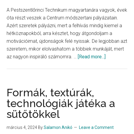
A Pestszentlőrinci Technikum magyartanára vagyok, évek
óta részt veszek a Centrum módszertani pályázatain.
Azért szeretek pályázni, mert a felhívás mindig kiemel a
hétköznapokból, arra késztet, hogy átgondoljam a
motivációimat, újdonságok felé nyissak. De legjobban azt
szeretem, mikor elolvashatom a többiek munkáját, mert
about
az nagyon inspiráló számomra. …
[Read more...]
Hungarikumo
a
magyarórán
Formák, textúrák,
technológiák játéka a
sütőtökkel
március 4, 2024
By
Salamon Anikó
Leave a Comment