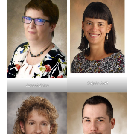
Gulyás Judit
Girasek Edina