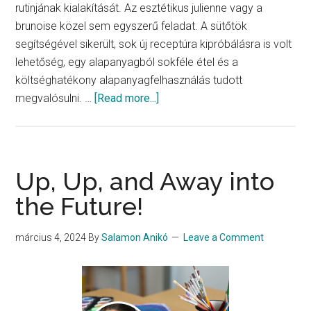
rutinjának kialakítását. Az esztétikus julienne vagy a
brunoise közel sem egyszerű feladat. A sütőtök
segítségével sikerült, sok új receptúra kipróbálásra is volt
lehetőség, egy alapanyagból sokféle étel és a
költséghatékony alapanyagfelhasználás tudott
about
megvalósulni. …
[Read more...]
Formák,
textúrák,
technológiák
játéka
Up, Up, and Away into
a
the Future!
sütőtökkel
március 4, 2024
By
Salamon Anikó
Leave a Comment