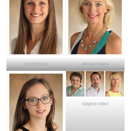
Szabó Beatrix
Németh Violetta
Galgóczy Gábor