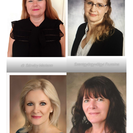
Szentgyörgyvölgyi Fruzsina
dr. Sárváry Mariann