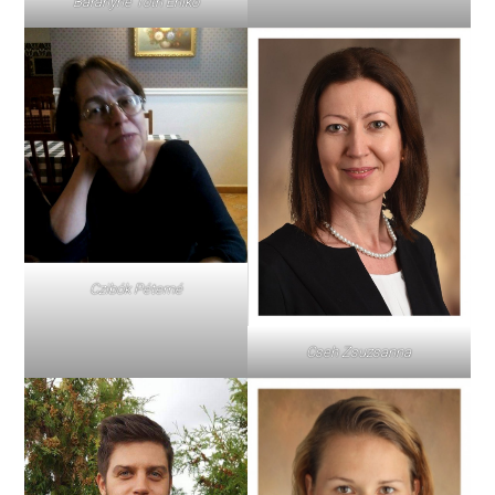
Bárányné Tóth Enikő
Czibók Péterné
Cseh Zsuzsanna