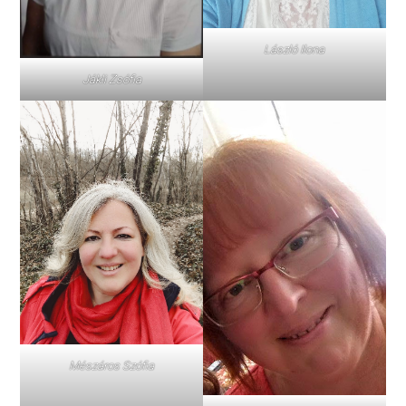
László Ilona
Jákli Zsófia
Mészáros Szófia