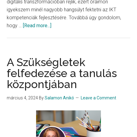
digitális transzformációban rejlik, ezért óráimon
igyekszem minél nagyobb hangsúlyt fektetni az IKT
kompetenciák fejlesztésére. Továbbá úgy gondolom,
about
hogy …
[Read more...]
Up,
Up,
and
Away
A Szükségletek
into
felfedezése a tanulás
the
központjában
Future!
március 4, 2024
By
Salamon Anikó
Leave a Comment