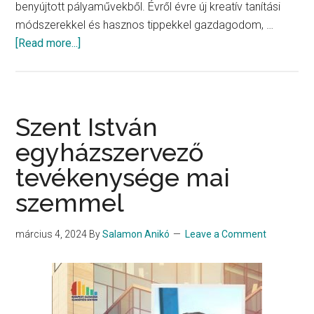
benyújtott pályaművekből. Évről évre új kreatív tanítási
módszerekkel és hasznos tippekkel gazdagodom, …
about
[Read more...]
A
Szükségletek
felfedezése
a
Szent István
tanulás
egyházszervező
központjában
tevékenysége mai
szemmel
március 4, 2024
By
Salamon Anikó
Leave a Comment