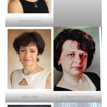
Hadusfalvy Linda
dr. Nagyné Kórik Mariann
Géczy Judit