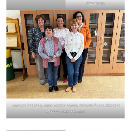
Tatai Beáta
Halminé Szénássy Ildikó, Mihályi Valéria, Németh Ágnes, Sánchez
Adrienn, Talárcsik Judit