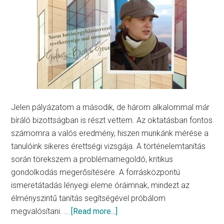
Jelen pályázatom a második, de három alkalommal már
bíráló bizottságban is részt vettem. Az oktatásban fontos
számomra a valós eredmény, hiszen munkánk mérése a
tanulóink sikeres érettségi vizsgája. A történelemtanítás
során törekszem a problémamegoldó, kritikus
gondolkodás megerősítésére. A forrásközpontú
ismeretátadás lényegi eleme óráimnak, mindezt az
élményszintű tanítás segítségével próbálom
about
megvalósítani. …
[Read more...]
Szent