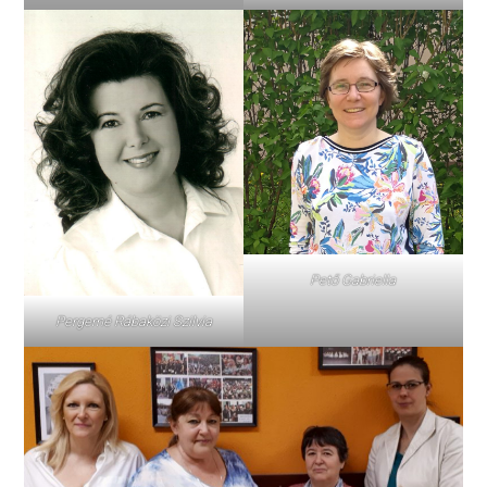
Pető Gabriella
Pergerné Rábaközi Szilvia