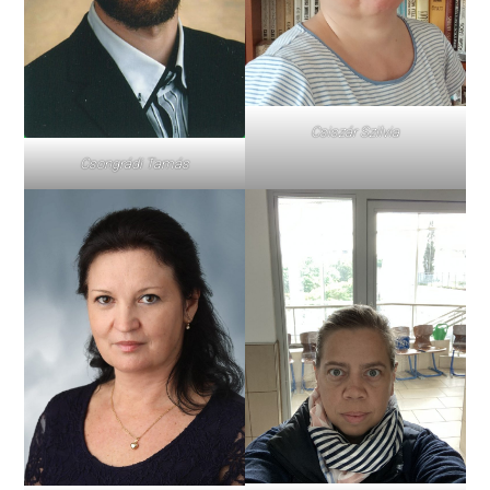
Csiszár Szilvia
Csongrádi Tamás