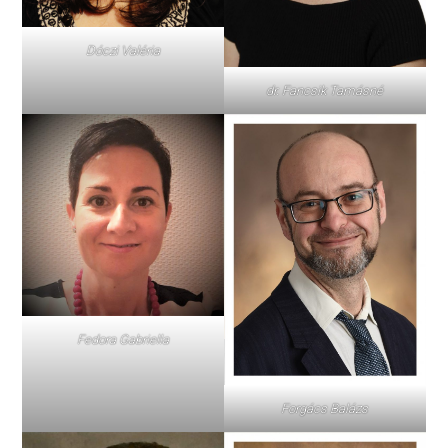
Dóczi Valéria
dr. Fancsik Tamásné
Fedora Gabriella
Forgács Balázs