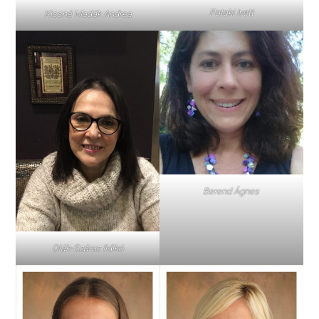
Pataki Ivett
Kissné Madák Andrea
Berend Ágnes
Oláh-Száraz Ildikó