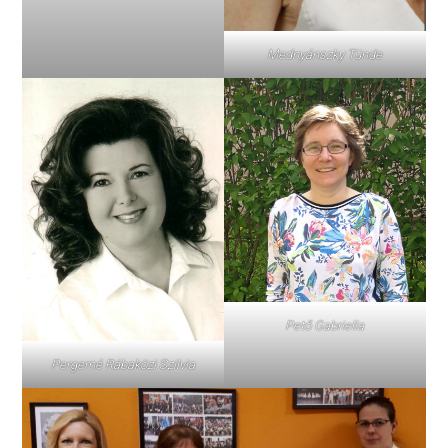
Mednyánszky Tünde
Pető Gabriella
Pergerné Rábaközi Szilvia