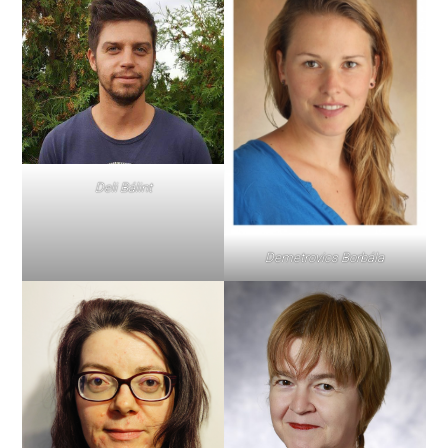
Deli Bálint
Demetrovics Borbála