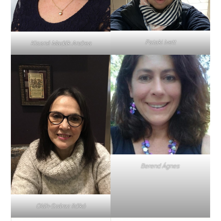
Pataki Ivett
Kissné Madák Andrea
Berend Ágnes
Oláh-Száraz Ildikó