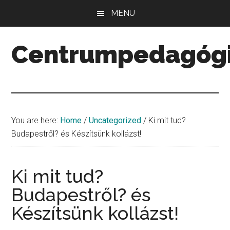
Skip
Skip
Skip
MENU
to
to
to
main
primary
secondary
Centrumpedagóg
content
sidebar
sidebar
Minőség.
Mennyiség.
Középpont.
You are here:
Home
/
Uncategorized
/
Ki mit tud?
Budapestről? és Készítsünk kollázst!
Ki mit tud?
Budapestről? és
Készítsünk kollázst!