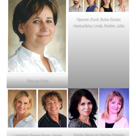
Nyeste Zsolt, Boha Eszter,
Hadusfalvy Linda, Rottler Júlia
Pleszel Erika
Sághy Petra és Bartha Debóra
Lenkóné Geiger Kinga, Varga