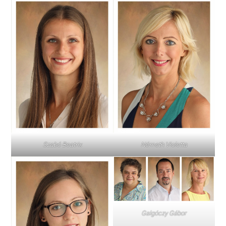
Szabó Beatrix
Németh Violetta
Galgóczy Gábor