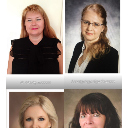
Szentgyörgyvölgyi Fruzsina
dr. Sárváry Mariann