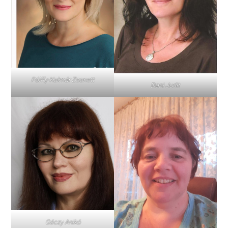
Pálffy-Kalmár Zsanett
Dani Judit
Géczy Anikó