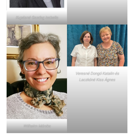
Kupásné Gazdag Izabella
Veresné Dongó Katalin és
Laczkóné Kiss Ágnes
Wilhelm Mónika