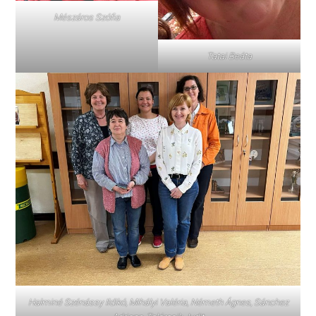
Mészáros Szófia
Tatai Beáta
Halminé Szénássy Ildikó, Mihályi Valéria, Németh Ágnes, Sánchez