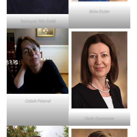
Boha Eszter
Bárányné Tóth Enikő
Czibók Péterné
Cseh Zsuzsanna