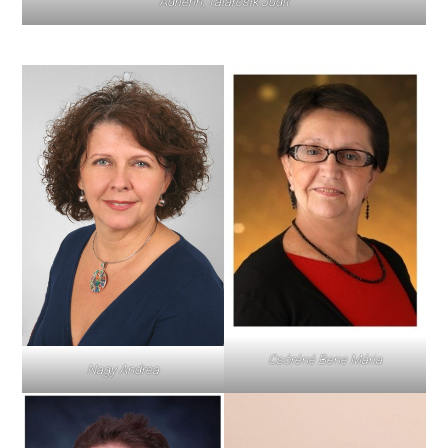
Adrienn, Talárcsik Judit
Csóréné Bene Mária
Nagy Andrea