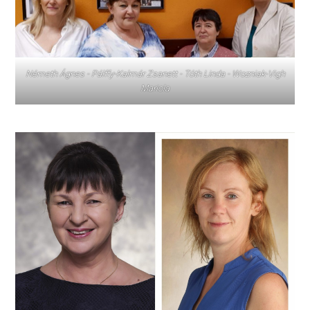
Németh Ágnes - Pálffy-Kalmár Zsanett - Tóth Linda - Wozniak-Vigh
Mariola