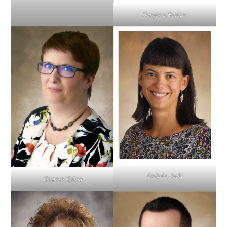
Forgács Balázs
Gulyás Judit
Girasek Edina