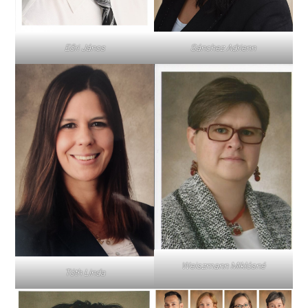
Eőri János
Sánchez Adrienn
Weiszmann Miklósné
Tóth Linda