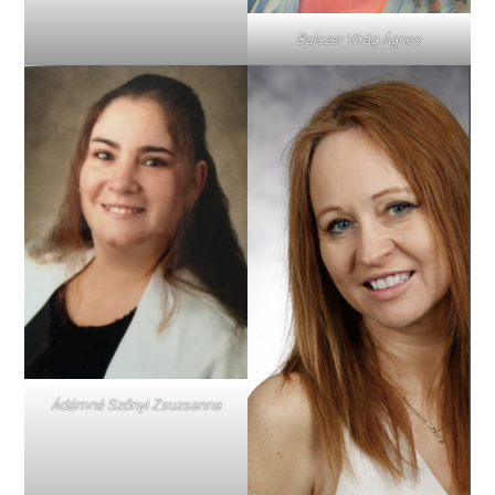
Balczer Virág Ágnes
Ádámné Szőnyi Zsuzsanna