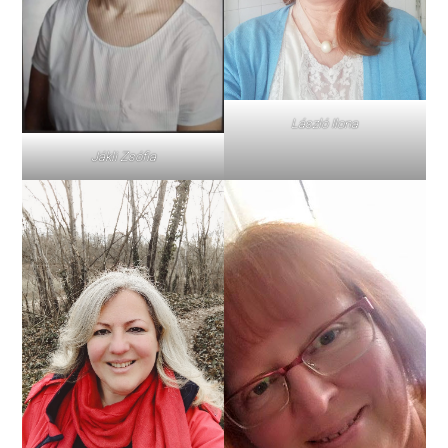
László Ilona
Jákli Zsófia