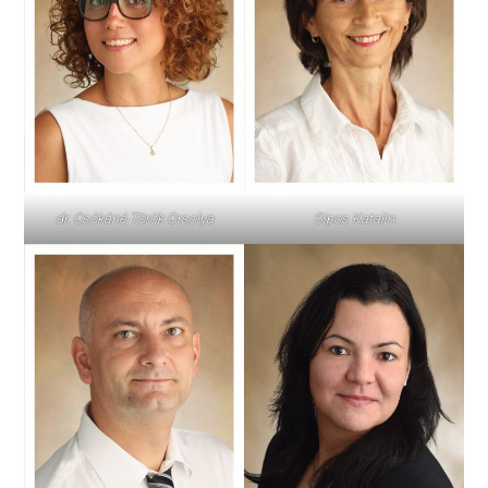
dr. Csókáné Török Orsolya
Sipos Katalin