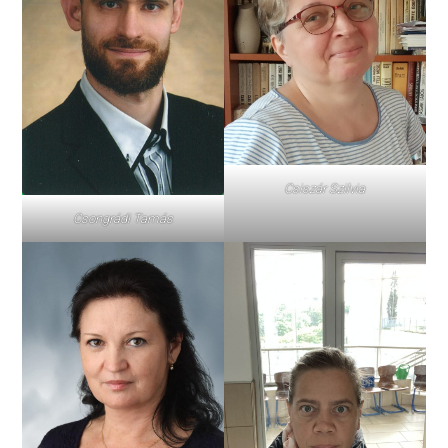
Csiszár Szilvia
Csongrádi Tamás