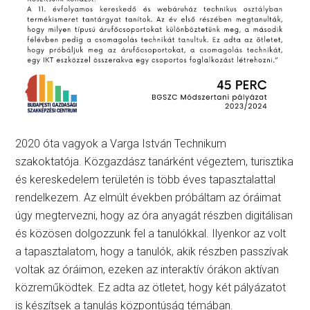
2020 óta vagyok a Varga István Technikum
szakoktatója. Közgazdász tanárként végeztem, turisztika
és kereskedelem területén is több éves tapasztalattal
rendelkezem. Az elmúlt években próbáltam az óráimat
úgy megtervezni, hogy az óra anyagát részben digitálisan
és közösen dolgozzunk fel a tanulókkal. Ilyenkor az volt
a tapasztalatom, hogy a tanulók, akik részben passzívak
voltak az óráimon, ezeken az interaktív órákon aktívan
közreműködtek. Ez adta az ötletet, hogy két pályázatot
is készítsek a tanulás központúság témában.