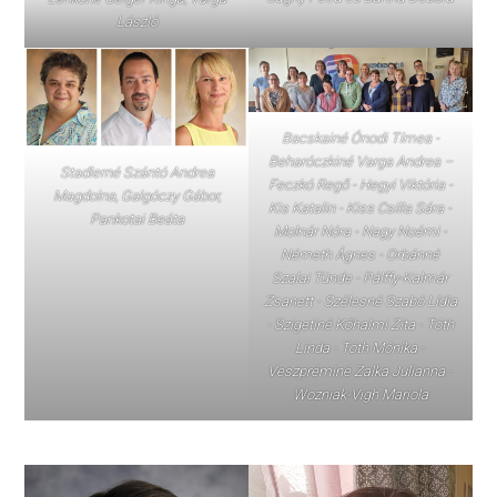
László
Bacskainé Ónodi Tímea -
Beharóczkiné Varga Andrea –
Stadlerné Szántó Andrea
Feczkó Regő - Hegyi Viktória -
Magdolna, Galgóczy Gábor,
Kis Katalin - Kiss Csilla Sára -
Pankotai Beáta
Molnár Nóra - Nagy Noémi -
Németh Ágnes - Orbánné
Szalai Tünde - Pálffy-Kalmár
Zsanett - Szélesné Szabó Lídia
- Szigetiné Kőhalmi Zita - Tóth
Linda - Tóth Mónika -
Veszpréminé Zalka Julianna -
Wozniak-Vigh Mariola