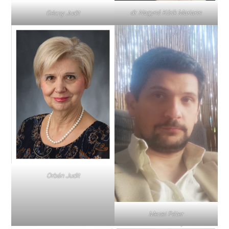
dr. Nagyné Kórik Mariann
Géczy Judit
Orbán Judit
Mezei Péter