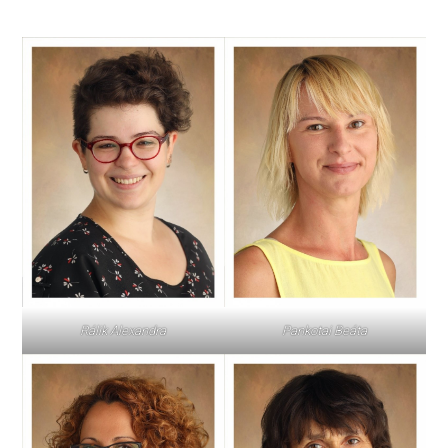
Pankotai Beáta
Rálik Alexandra