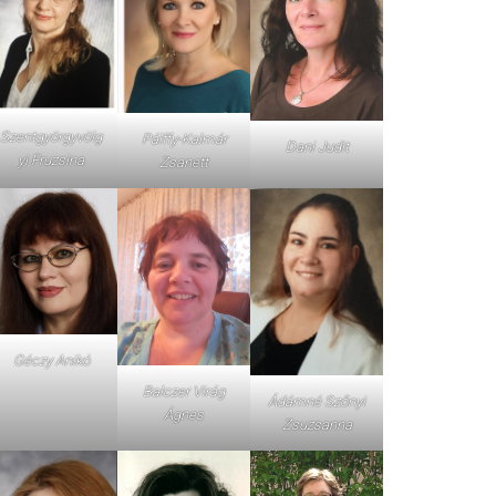
Szentgyörgyvölg
Pálffy-Kalmár
Dani Judit
yi Fruzsina
Zsanett
Géczy Anikó
Balczer Virág
Ádámné Szőnyi
Ágnes
Zsuzsanna