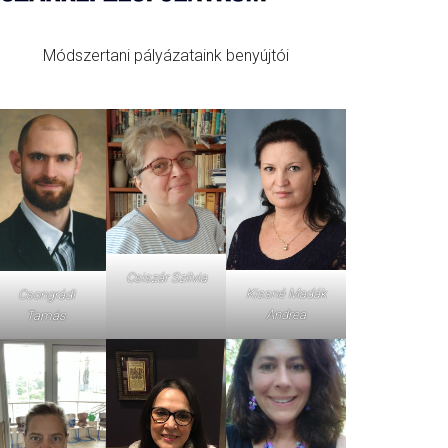
Módszertani pályázataink benyújtói
Csiszár Szilvia
Kissné Madák
Csongrádi
Andrea
Tamás