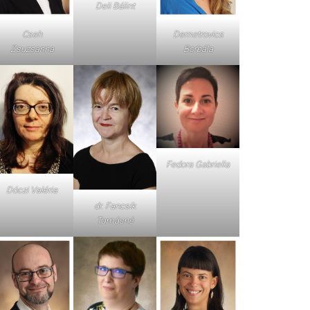
Deli Bálint
Cseh
Demetrovics
Zsuzsanna
Borbála
Fedora Gabriella
Dóczi Valéria
dr. Fancsik
Tamásné