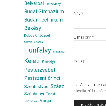
Belvárosi
Berzeviczy
Budai Gimnázium
Név
*
Budai Technikum
Békésy
Dobos C. József
E-mail cím
*
Giorgio Perlasca
Hunfalvy
II. Rákóczi
Keleti
Honlap
Károlyi
Pesterzsébeti
Pestszentlőrinci
A nevem, e-ma
Szász
Szent István
következő hozzás
Széchenyi
Teleki
Varga
Terézvárosi