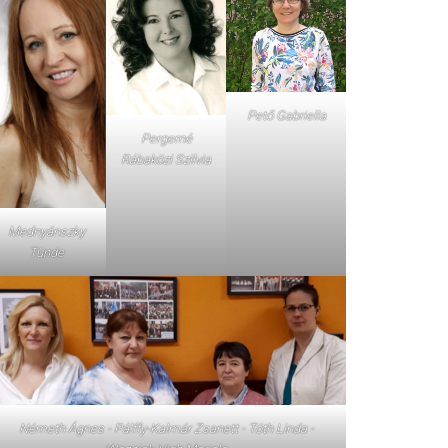
Pető Gabriella
Pergerné
Rábaközi Szilvia
Mednyánszky
Tünde
Németh Ágnes - Pálffy-Kalmár Zsanett - Tóth Linda -