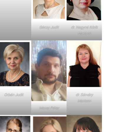
dr. Nagyné Kórik
Géczy Judit
Mariann
Orbán Judit
dr. Sárváry
Mariann
Mezei Péter