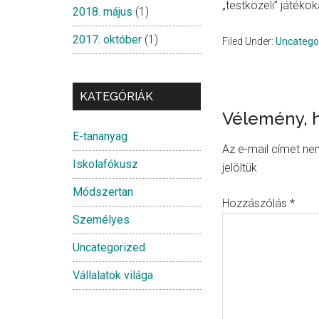
„testközeli” játéko
2018. május
(1)
2017. október
(1)
Filed Under:
Uncatego
KATEGÓRIÁK
Reader
Vélemény, 
E-tananyag
Interacti
Az e-mail címet ne
Iskolafókusz
jelöltük
Módszertan
Hozzászólás
*
Személyes
Uncategorized
Vállalatok világa