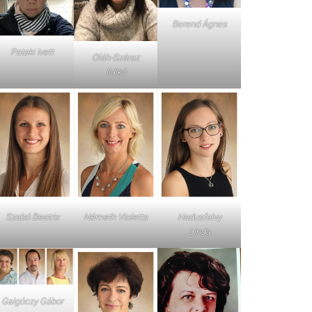
Berend Ágnes
Pataki Ivett
Oláh-Száraz
Ildikó
Szabó Beatrix
Németh Violetta
Hadusfalvy
Linda
Galgóczy Gábor