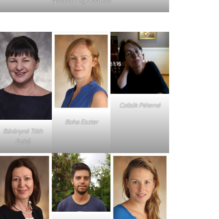
Wozniak-Vigh Mariola
Czibók Péterné
Boha Eszter
Bárányné Tóth
Enikő