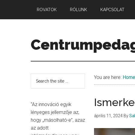
Skip
Skip
Skip
ROVATOK
RÓLUNK
KAPCSOLAT
to
to
to
main
primary
secondary
content
sidebar
sidebar
Centrumpeda
Minőség.
Mennyiség.
Középpont.
Secondary
Search
You are here:
Hom
the
Sidebar
site
Ismerke
...
"Az innováció egyik
lényeges jellemzője az,
április 11, 2024
By
Sa
hogy „másolható-e”, azaz
az adott