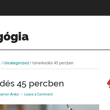
gógia
e
/
Uncategorized
/
Ismerkedés 45 percben
dés 45 percben
lamon Anikó
Leave a Comment