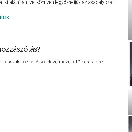
kat kitalálni, amivel könnyen legyőzhetjük az akadályokat.
rized
hozzászólás?
ons
m tesszük közzé.
A kötelező mezőket
*
karakterrel