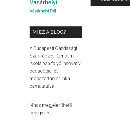
Vásárhelyi
Vásárhelyi Pál
MI EZ A BLOG?
A Budapesti Gazdasági
Szakképzési Centrum
iskoláiban folyó innovatív
pedagógiai és
módszertani munka
bemutatása
Nincs megjeleníthető
bejegyzés.