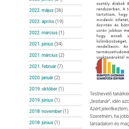
2022. május
(36)
2022. április
(19)
2022. március
(1)
2021. június
(34)
2021. március
(2)
2021. február
(7)
2020. január
(2)
2019. október
(1)
Testnevelő tanárké
2019. június
(1)
„tesitanár”, idén a
Azért jelentkeztem
2018. november
(1)
Szeretném, ha job
2018. június
(1)
társadalom és magu