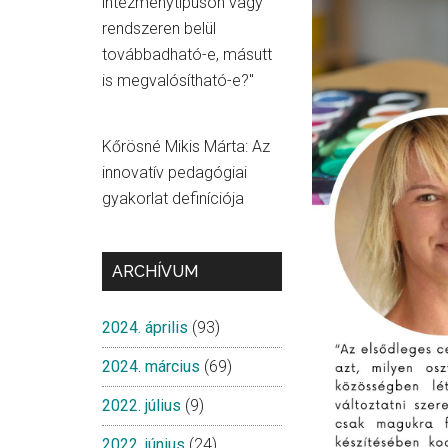
intézménytípuson vagy
rendszeren belül
továbbadható-e, másutt
is megvalósítható-e?"
Kőrösné Mikis Márta: Az
innovatív pedagógiai
gyakorlat definíciója
ARCHÍVUM
2024. április
(93)
2024. március
(69)
2022. július
(9)
2022. június
(24)