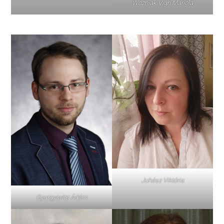
Wozniak-Vigh Mariola
Juhász Viktória
Gyurgyovits Ádám