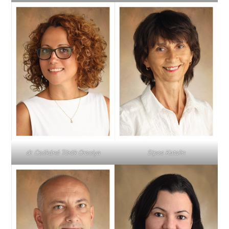
dr. Csókáné Török Orsolya
Sipos Katalin