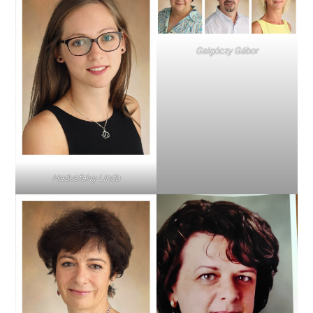
Galgóczy Gábor
Hadusfalvy Linda