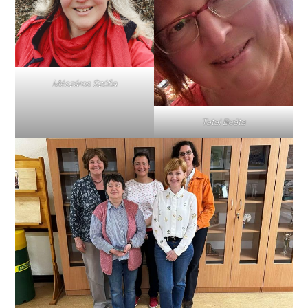
Mészáros Szófia
Tatai Beáta