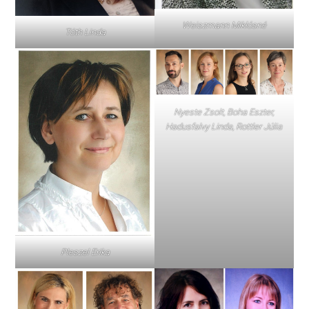
Weiszmann Miklósné
Tóth Linda
Nyeste Zsolt, Boha Eszter,
Hadusfalvy Linda, Rottler Júlia
Pleszel Erika