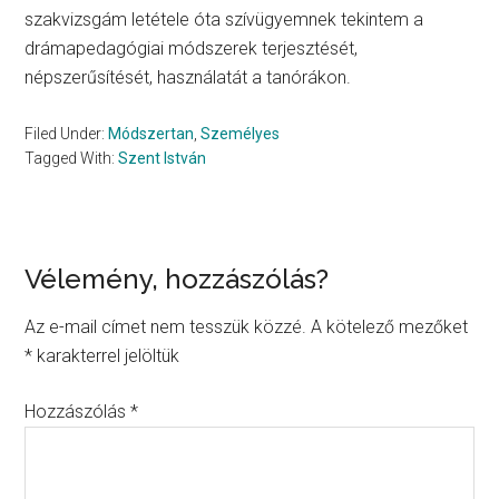
szakvizsgám letétele óta szívügyemnek tekintem a
drámapedagógiai módszerek terjesztését,
népszerűsítését, használatát a tanórákon.
Filed Under:
Módszertan
,
Személyes
Tagged With:
Szent István
Reader
Vélemény, hozzászólás?
Interactions
Az e-mail címet nem tesszük közzé.
A kötelező mezőket
*
karakterrel jelöltük
Hozzászólás
*