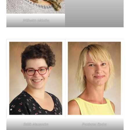
Wilhelm Mónika
Pankotai Beáta
Rálik Alexandra