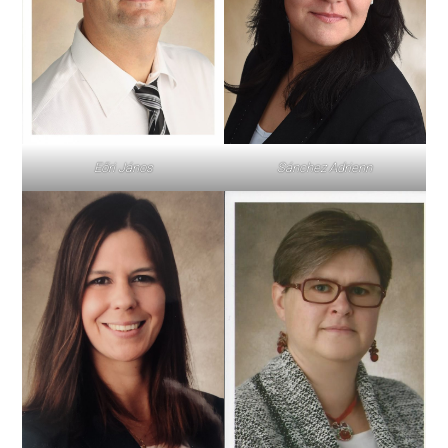
Eőri János
Sánchez Adrienn