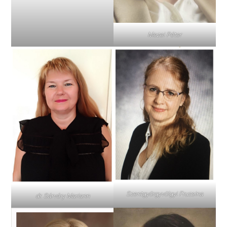
Mezei Péter
Szentgyörgyvölgyi Fruzsina
dr. Sárváry Mariann