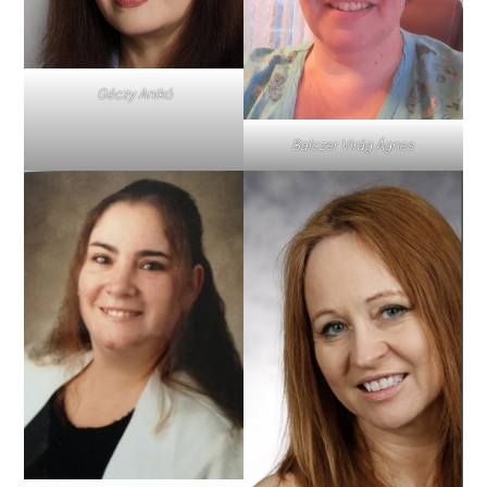
Géczy Anikó
Balczer Virág Ágnes