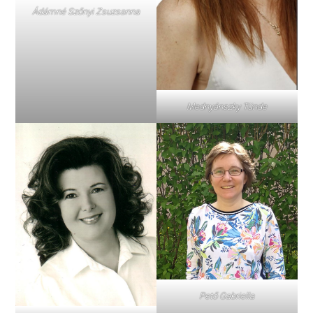
Ádámné Szőnyi Zsuzsanna
Mednyánszky Tünde
Pető Gabriella