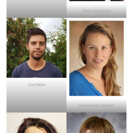
Cseh Zsuzsanna
Deli Bálint
Demetrovics Borbála