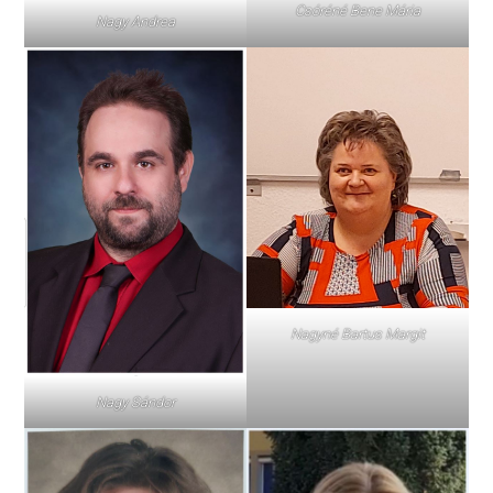
Csóréné Bene Mária
Nagy Andrea
Nagyné Bartus Margit
Nagy Sándor