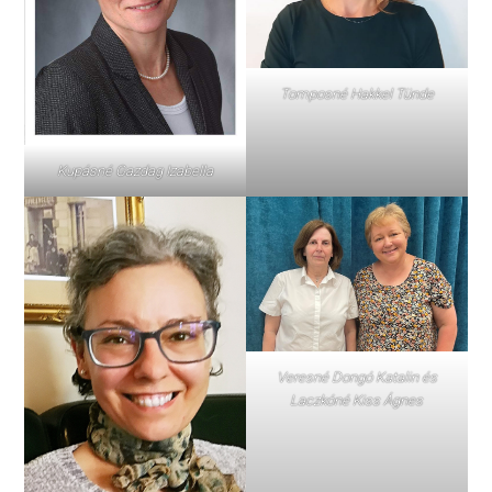
Tomposné Hakkel Tünde
Kupásné Gazdag Izabella
Veresné Dongó Katalin és
Laczkóné Kiss Ágnes