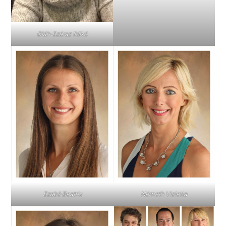
Oláh-Száraz Ildikó
Szabó Beatrix
Németh Violetta