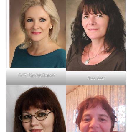
Pálffy-Kalmár Zsanett
Dani Judit