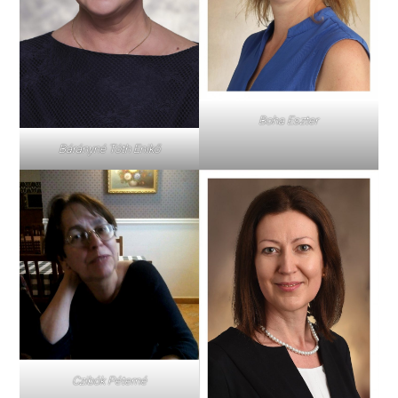
Boha Eszter
Bárányné Tóth Enikő
Czibók Péterné