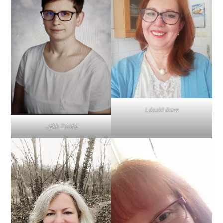
László Ilona
Jákli Zsófia