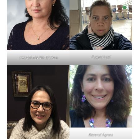
Pataki Ivett
Kissné Madák Andrea
Berend Ágnes