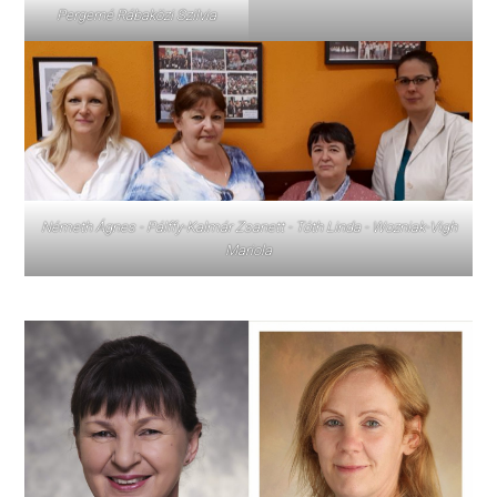
Pergerné Rábaközi Szilvia
Németh Ágnes - Pálffy-Kalmár Zsanett - Tóth Linda - Wozniak-Vigh
Mariola