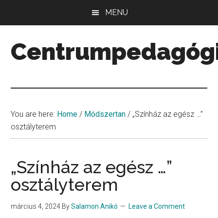
Skip
Skip
Skip
MENU
to
to
to
main
primary
secondary
Centrumpedagóg
content
sidebar
sidebar
Minőség.
Mennyiség.
Középpont.
You are here:
Home
/
Módszertan
/
„Színház az egész …”
osztályterem
„Színház az egész …”
osztályterem
március 4, 2024
By
Salamon Anikó
Leave a Comment