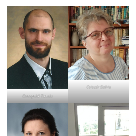
Csiszár Szilvia
Csongrádi Tamás