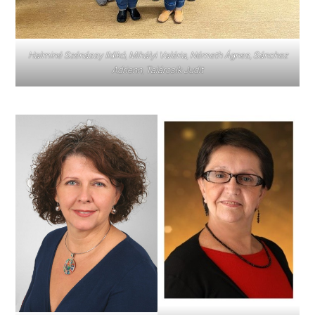
Halminé Szénássy Ildikó, Mihályi Valéria, Németh Ágnes, Sánchez
Adrienn, Talárcsik Judit