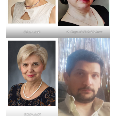
dr. Nagyné Kórik Mariann
Géczy Judit
Orbán Judit