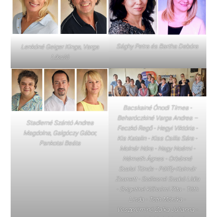
Sághy Petra és Bartha Debóra
Lenkóné Geiger Kinga, Varga
László
Bacskainé Ónodi Tímea -
Beharóczkiné Varga Andrea –
Stadlerné Szántó Andrea
Feczkó Regő - Hegyi Viktória -
Magdolna, Galgóczy Gábor,
Kis Katalin - Kiss Csilla Sára -
Pankotai Beáta
Molnár Nóra - Nagy Noémi -
Németh Ágnes - Orbánné
Szalai Tünde - Pálffy-Kalmár
Zsanett - Szélesné Szabó Lídia
- Szigetiné Kőhalmi Zita - Tóth
Linda - Tóth Mónika -
Veszpréminé Zalka Julianna -