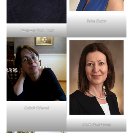
Boha Eszter
Bárányné Tóth Enikő
Czibók Péterné
Cseh Zsuzsanna