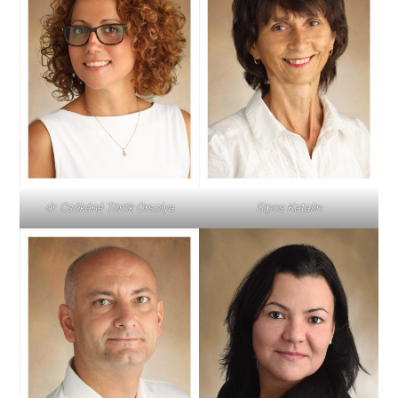
dr. Csókáné Török Orsolya
Sipos Katalin