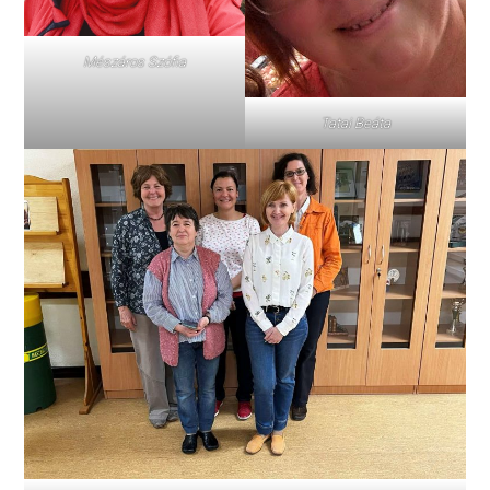
Mészáros Szófia
Tatai Beáta