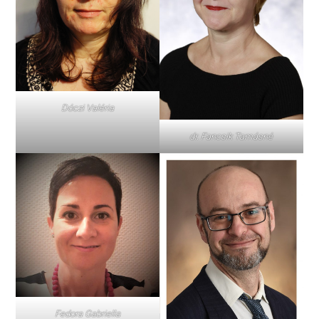
Dóczi Valéria
dr. Fancsik Tamásné
Fedora Gabriella