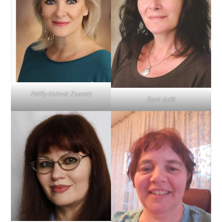
Pálffy-Kalmár Zsanett
Dani Judit