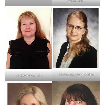
Mezei Péter
Szentgyörgyvölgyi Fruzsina
dr. Sárváry Mariann