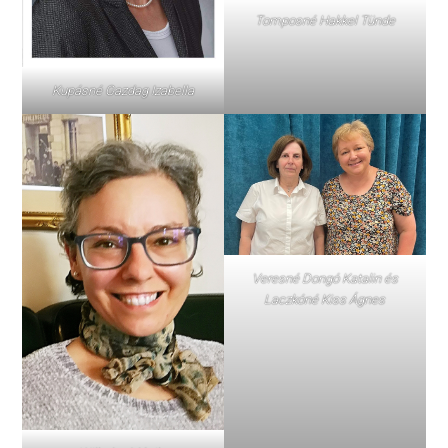
Tomposné Hakkel Tünde
Kupásné Gazdag Izabella
Veresné Dongó Katalin és
Laczkóné Kiss Ágnes