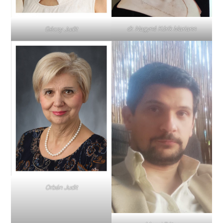
dr. Nagyné Kórik Mariann
Géczy Judit
Orbán Judit