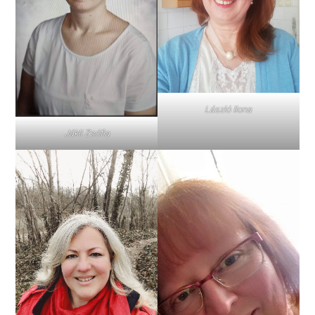
László Ilona
Jákli Zsófia