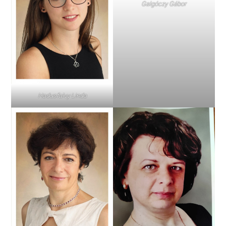
Galgóczy Gábor
Hadusfalvy Linda