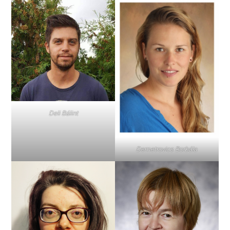
Deli Bálint
Demetrovics Borbála