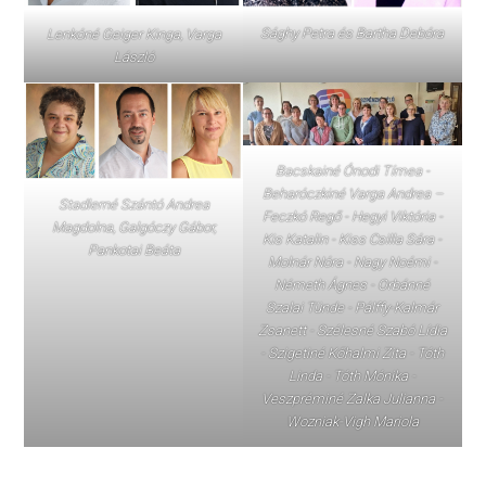
Sághy Petra és Bartha Debóra
Lenkóné Geiger Kinga, Varga
László
Bacskainé Ónodi Tímea -
Beharóczkiné Varga Andrea –
Stadlerné Szántó Andrea
Feczkó Regő - Hegyi Viktória -
Magdolna, Galgóczy Gábor,
Kis Katalin - Kiss Csilla Sára -
Pankotai Beáta
Molnár Nóra - Nagy Noémi -
Németh Ágnes - Orbánné
Szalai Tünde - Pálffy-Kalmár
Zsanett - Szélesné Szabó Lídia
- Szigetiné Kőhalmi Zita - Tóth
Linda - Tóth Mónika -
Veszpréminé Zalka Julianna -
Wozniak-Vigh Mariola