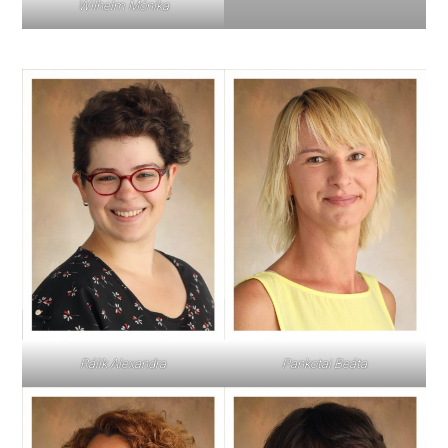
Wilhelm Mónika
Pankotai Beáta
Rálik Alexandra