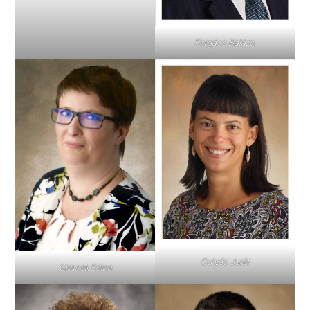
Forgács Balázs
Gulyás Judit
Girasek Edina