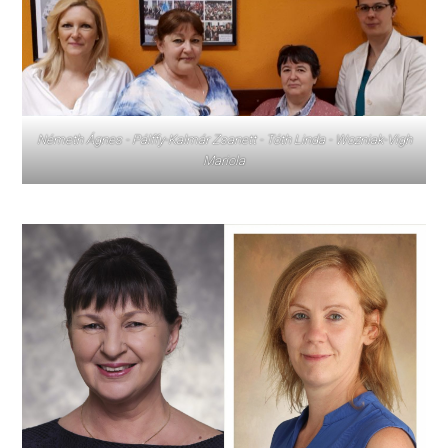
Németh Ágnes - Pálffy-Kalmár Zsanett - Tóth Linda - Wozniak-Vigh
Mariola