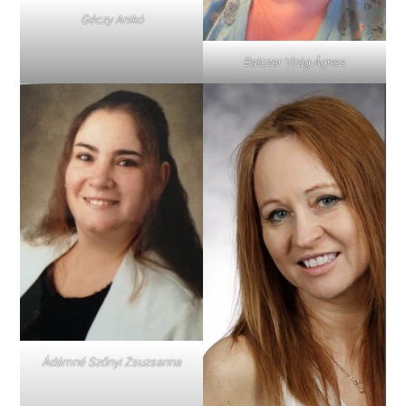
Géczy Anikó
Balczer Virág Ágnes
Ádámné Szőnyi Zsuzsanna