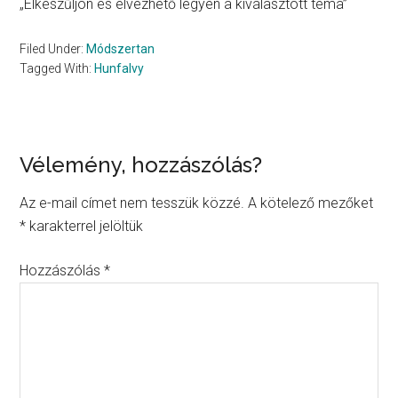
„Elkészűljön és élvezhető legyen a kiválasztott téma”
Filed Under:
Módszertan
Tagged With:
Hunfalvy
Reader
Vélemény, hozzászólás?
Interactions
Az e-mail címet nem tesszük közzé.
A kötelező mezőket
*
karakterrel jelöltük
Hozzászólás
*