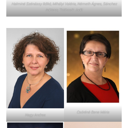
Halminé Szénássy Ildikó, Mihályi Valéria, Németh Ágnes, Sánchez
Adrienn, Talárcsik Judit
Csóréné Bene Mária
Nagy Andrea