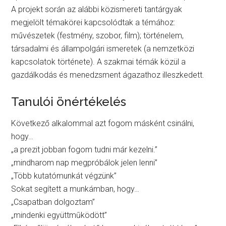
A projekt során az alábbi közismereti tantárgyak
megjelölt témakörei kapcsolódtak a témához:
művészetek (festmény, szobor, film); történelem,
társadalmi és állampolgári ismeretek (a nemzetközi
kapcsolatok története). A szakmai témák közül a
gazdálkodás és menedzsment ágazathoz illeszkedett.
Tanulói önértékelés
Következő alkalommal azt fogom másként csinálni,
hogy…
„a prezit jobban fogom tudni már kezelni.”
„mindharom nap megpróbálok jelen lenni”
„Több kutatómunkát végzünk”
Sokat segített a munkámban, hogy…
„Csapatban dolgoztam”
„mindenki együttmūködött”