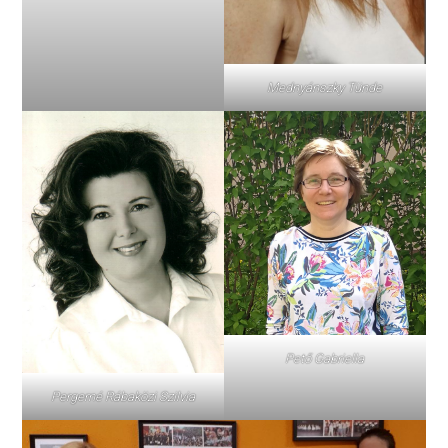
Mednyánszky Tünde
Pető Gabriella
Pergerné Rábaközi Szilvia