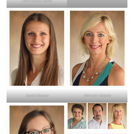
Oláh-Száraz Ildikó
Szabó Beatrix
Németh Violetta