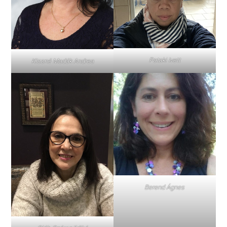
Pataki Ivett
Kissné Madák Andrea
Berend Ágnes