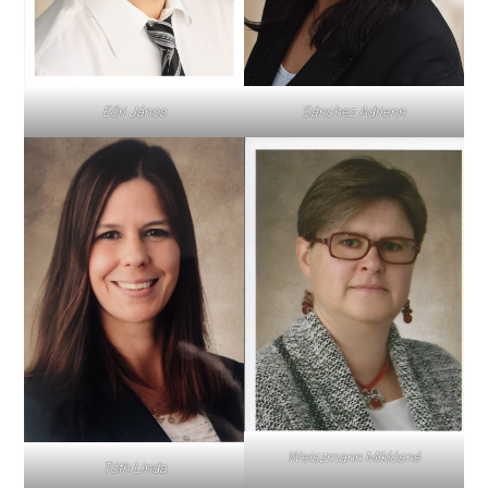
Eőri János
Sánchez Adrienn
Weiszmann Miklósné
Tóth Linda