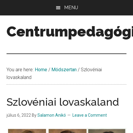
Skip
Skip
Skip
MENU
to
to
to
main
primary
secondary
Centrumpedagóg
content
sidebar
sidebar
Minőség.
Mennyiség.
Középpont.
You are here:
Home
/
Módszertan
/
Szlovéniai
lovaskaland
Szlovéniai lovaskaland
július 6, 2022
By
Salamon Anikó
Leave a Comment