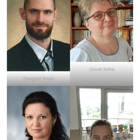
Csiszár Szilvia
Csongrádi Tamás