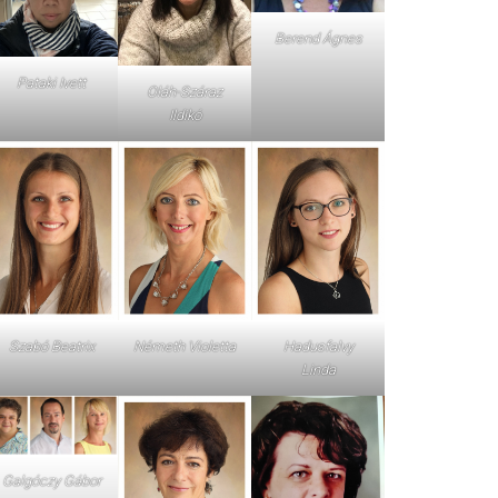
Berend Ágnes
Pataki Ivett
Oláh-Száraz
Ildikó
Szabó Beatrix
Németh Violetta
Hadusfalvy
Linda
Galgóczy Gábor