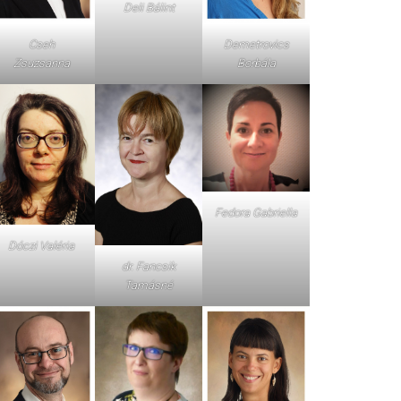
Deli Bálint
Cseh
Demetrovics
Zsuzsanna
Borbála
Fedora Gabriella
Dóczi Valéria
dr. Fancsik
Tamásné