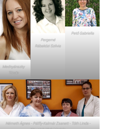
Pető Gabriella
Pergerné
Rábaközi Szilvia
Mednyánszky
Tünde
Németh Ágnes - Pálffy-Kalmár Zsanett - Tóth Linda -