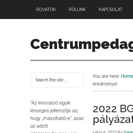
Skip
Skip
Skip
ROVATOK
RÓLUNK
KAPCSOLAT
to
to
to
main
primary
secondary
content
sidebar
sidebar
Centrumpeda
Minőség.
Mennyiség.
Középpont.
Secondary
Search
You are here:
Hom
the
eredményei
Sidebar
site
...
"Az innováció egyik
2022 BG
lényeges jellemzője az,
pályáza
hogy „másolható-e”, azaz
az adott
július 6, 2022
By
Sala