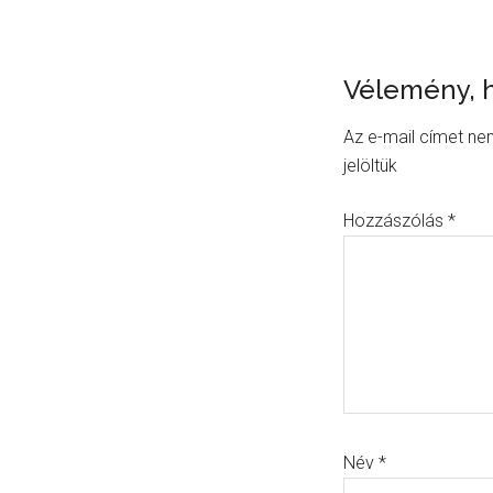
Reader
Vélemény, 
Interacti
Az e-mail címet ne
jelöltük
Hozzászólás
*
Név
*