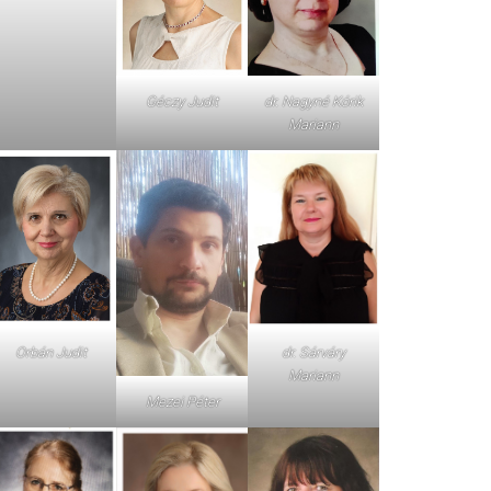
dr. Nagyné Kórik
Géczy Judit
Mariann
Orbán Judit
dr. Sárváry
Mariann
Mezei Péter