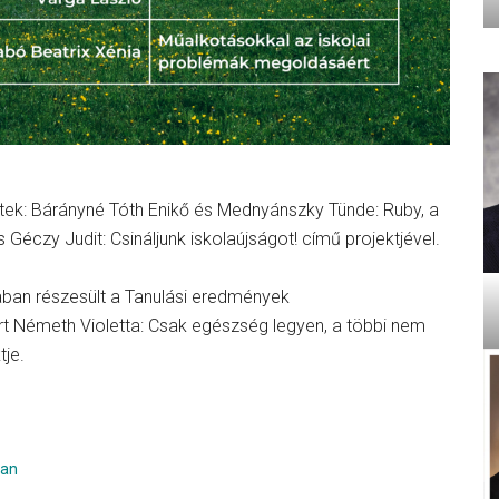
tek: Bárányné Tóth Enikő és Mednyánszky Tünde: Ruby, a
s Géczy Judit: Csináljunk iskolaújságot! című projektjével.
ában részesült a Tanulási eredmények
 Németh Violetta: Csak egészség legyen, a többi nem
tje.
tan