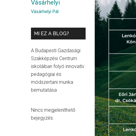
Vásárhelyi
Vásárhelyi Pál
MI EZ A BLOG?
A Budapesti Gazdasági
Szakképzési Centrum
iskoláiban folyó innovatív
pedagógiai és
módszertani munka
bemutatása
Nincs megjeleníthető
bejegyzés.