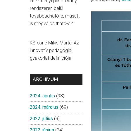
intézménytípuson vagy
rendszeren belül
továbbadható-e, másutt
is megvalósítható-e?"
Kőrösné Mikis Márta: Az
innovatív pedagógiai
gyakorlat definíciója
ARCHÍVUM
2024. április
(93)
2024. március
(69)
2022. július
(9)
2022. június
(24)