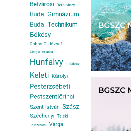
Belvárosi
Berzeviczy
Budai Gimnázium
Budai Technikum
Békésy
Dobos C. József
Giorgio Perlasca
Hunfalvy
II. Rákóczi
Keleti
Károlyi
Pesterzsébeti
Pestszentlőrinci
Szász
Szent István
Széchenyi
Teleki
Varga
Terézvárosi