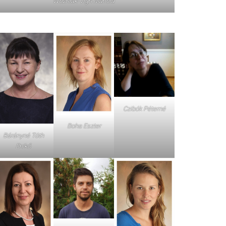
Wozniak-Vigh Mariola
Czibók Péterné
Boha Eszter
Bárányné Tóth
Enikő