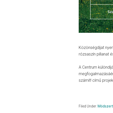
Közönségdíjat nyer
rózsaszín pillanat é
A Centrum különdíj
megfogalmazásáért
számít! című projek
Filed Under:
Módszer