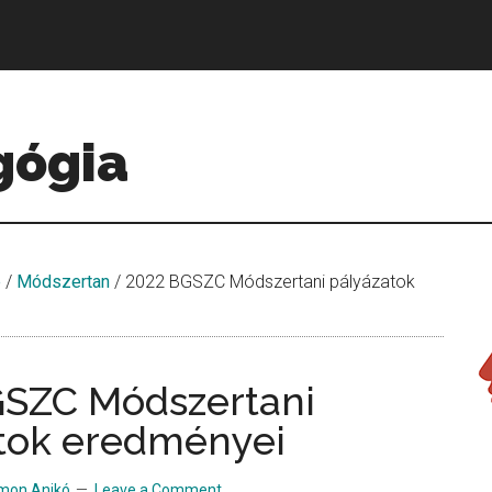
gógia
e
/
Módszertan
/
2022 BGSZC Módszertani pályázatok
SZC Módszertani
tok eredményei
mon Anikó
Leave a Comment