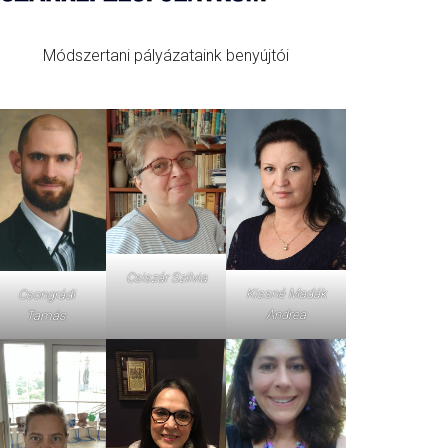
Módszertani pályázataink benyújtói
Csiszár Szilvia
Kissné Madák
Csongrádi
Andrea
Tamás