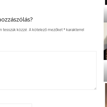
hozzászólás?
ons
m tesszük közzé.
A kötelező mezőket
*
karakterrel