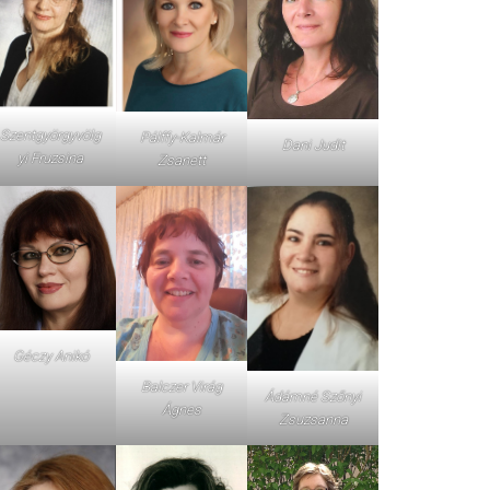
Szentgyörgyvölg
Pálffy-Kalmár
Dani Judit
yi Fruzsina
Zsanett
Géczy Anikó
Balczer Virág
Ádámné Szőnyi
Ágnes
Zsuzsanna