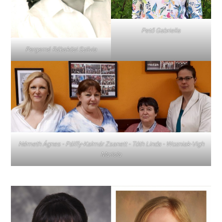
Pető Gabriella
Pergerné Rábaközi Szilvia
Németh Ágnes - Pálffy-Kalmár Zsanett - Tóth Linda - Wozniak-Vigh
Mariola