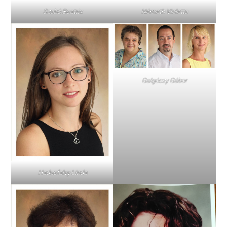
Szabó Beatrix
Németh Violetta
Galgóczy Gábor
Hadusfalvy Linda