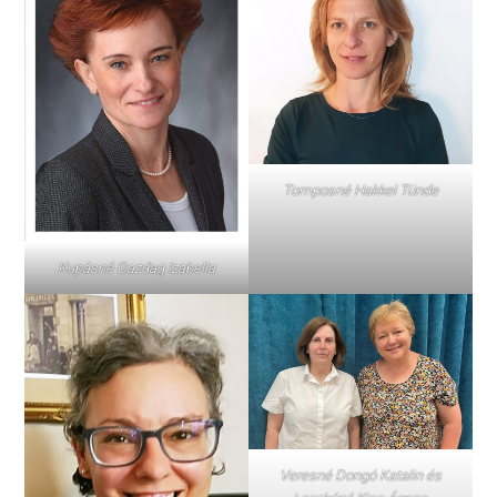
Tomposné Hakkel Tünde
Kupásné Gazdag Izabella
Veresné Dongó Katalin és