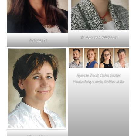
Weiszmann Miklósné
Tóth Linda
Nyeste Zsolt, Boha Eszter,
Hadusfalvy Linda, Rottler Júlia