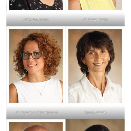
Pankotai Beáta
Rálik Alexandra
dr. Csókáné Török Orsolya
Sipos Katalin