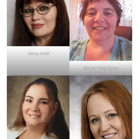
Géczy Anikó
Balczer Virág Ágnes