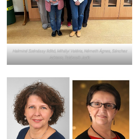
Halminé Szénássy Ildikó, Mihályi Valéria, Németh Ágnes, Sánchez
Adrienn, Talárcsik Judit