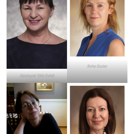
Boha Eszter
Bárányné Tóth Enikő