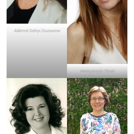
Ádámné Szőnyi Zsuzsanna
Mednyánszky Tünde