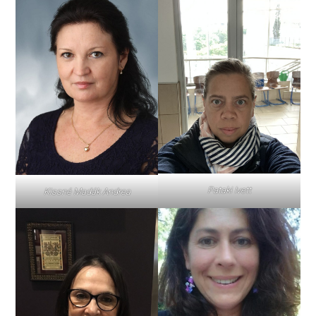
Pataki Ivett
Kissné Madák Andrea