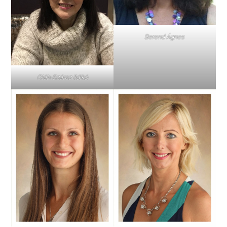
Berend Ágnes
Oláh-Száraz Ildikó