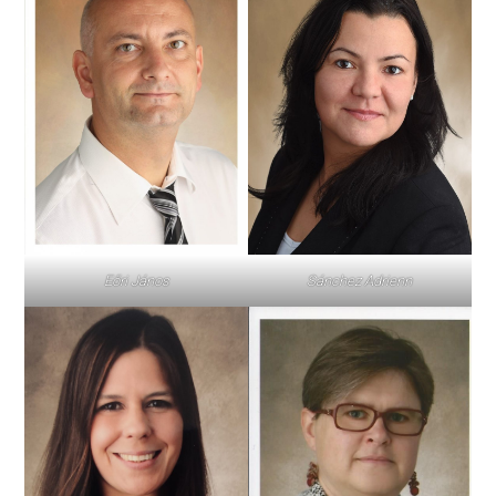
Eőri János
Sánchez Adrienn