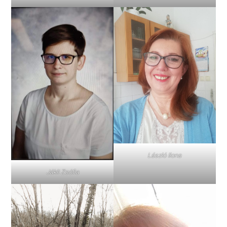
László Ilona
Jákli Zsófia