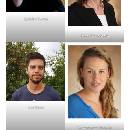
Czibók Péterné
Cseh Zsuzsanna
Deli Bálint
Demetrovics Borbála