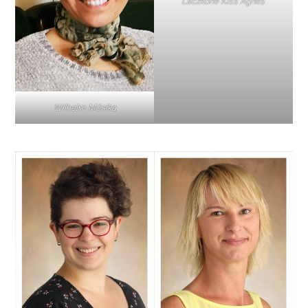
Laczkóné Kiss Ágnes
Wilhelm Mónika