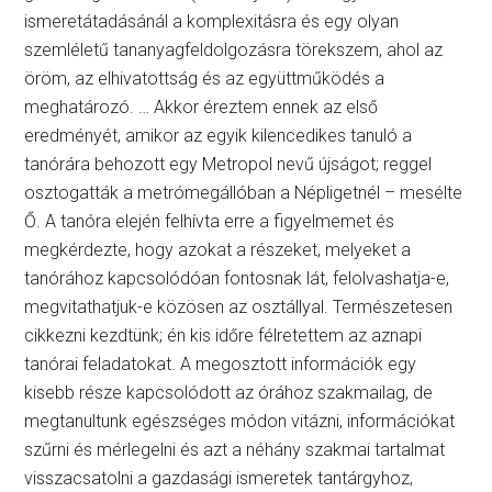
ismeretátadásánál a komplexitásra és egy olyan
szemléletű tananyagfeldolgozásra törekszem, ahol az
öröm, az elhivatottság és az együttműködés a
meghatározó. … Akkor éreztem ennek az első
eredményét, amikor az egyik kilencedikes tanuló a
tanórára behozott egy Metropol nevű újságot; reggel
osztogatták a metrómegállóban a Népligetnél – mesélte
Ő. A tanóra elején felhívta erre a figyelmemet és
megkérdezte, hogy azokat a részeket, melyeket a
tanórához kapcsolódóan fontosnak lát, felolvashatja-e,
megvitathatjuk-e közösen az osztállyal. Természetesen
cikkezni kezdtünk; én kis időre félretettem az aznapi
tanórai feladatokat. A megosztott információk egy
kisebb része kapcsolódott az órához szakmailag, de
megtanultunk egészséges módon vitázni, információkat
szűrni és mérlegelni és azt a néhány szakmai tartalmat
visszacsatolni a gazdasági ismeretek tantárgyhoz,