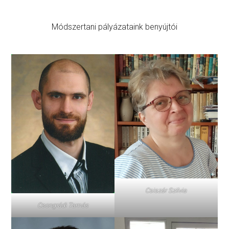
Módszertani pályázataink benyújtói
Csiszár Szilvia
Csongrádi Tamás