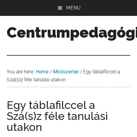
Skip
Skip
Skip
MENU
to
to
to
main
primary
secondary
Centrumpedagóg
content
sidebar
sidebar
Minőség.
Mennyiség.
Középpont.
You are here:
Home
/
Módszertan
/
Egy táblafilccel a
Szá(s)z féle tanulási utakon
Egy táblafilccel a
Szá(s)z féle tanulási
utakon