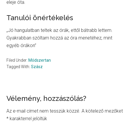
eleje óta.
Tanulói önértékelés
„Jó hangulatban teltek az órák, ettől bátrabb lettem.
Gyakrabban szóltam hozzá az óra menetéhez, mint
egyéb órákon”
Filed Under:
Módszertan
Tagged With:
Szász
Reader
Vélemény, hozzászólás?
Interactions
Az e-mail címet nem tesszük közzé.
A kötelező mezőket
*
karakterrel jelöltük