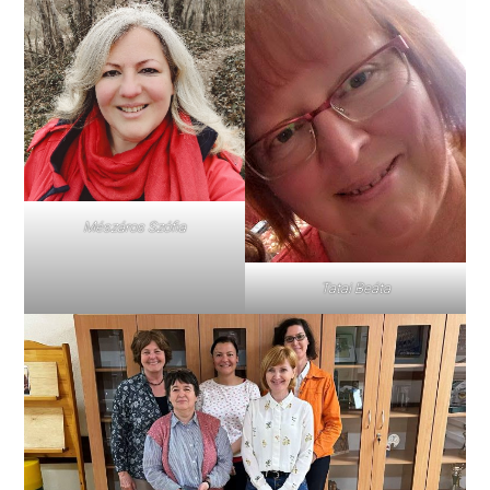
Mészáros Szófia
Tatai Beáta