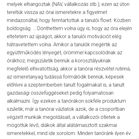
melyek elhangoztak (NAV, vállalkozás stb.); ezen az úton
tereltük vissza az órai ismeretekre a figyelmet
mindazonáltal, hogy fenntartottuk a tanulói flowt. Közben
boldogság. … Dönthettem volna úgy is, hogy az óra elején
eltetetem az újságot, akkor a tanulói motivációt elég
hátravetettem volna. Amikor a tanulók megértik az
együttműködés lényegét, örömmel kapcsolódnak az
órákhoz, megszületik bennük a korosztályuknak
megfelelő elhivatottság, akkor a tanórai részvétel rutinná,
az ismeretanyag tudássá formálódik bennük; képesek
előhívni a szeptemberben tanult fogalmakat is, a tanult
gazdasági összefüggéseket pedig folyamatosan
alkalmazni. Így ezeken a tanórákon sokféle produktum
születik; már a tanórai vázlatok azok, de a csoportban
végzett munkák megoldásait, a vállalkozói ötletek a
mögöttük lévő, diákok által alátámasztott szakmai
ismeretekkel, mind ide sorolom. Minden tanóránk ilyen év