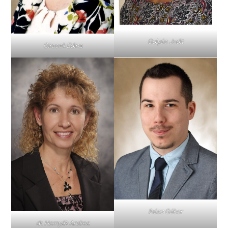
Gulyás Judit
Girasek Edina
Ihász Gábor
dr. Hornyák Andrea