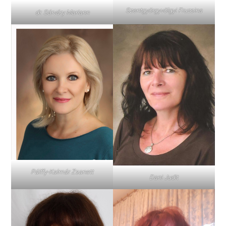
Szentgyörgyvölgyi Fruzsina
dr. Sárváry Mariann
Pálffy-Kalmár Zsanett
Dani Judit