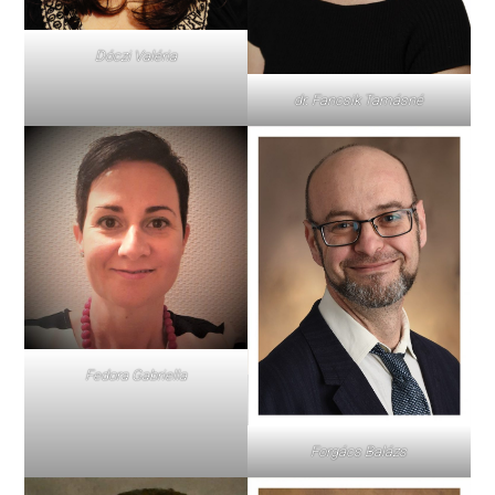
Dóczi Valéria
dr. Fancsik Tamásné
Fedora Gabriella
Forgács Balázs