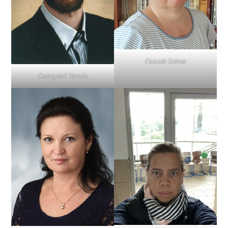
Csiszár Szilvia
Csongrádi Tamás