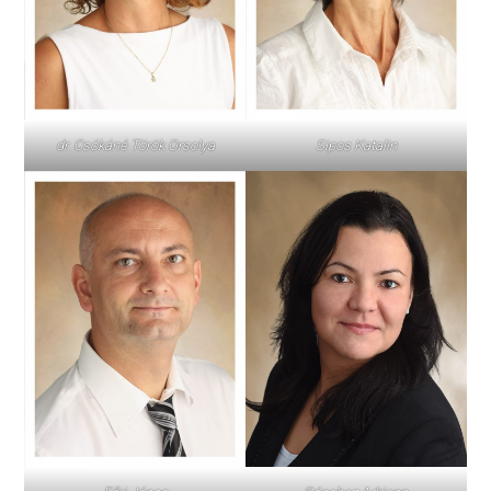
dr. Csókáné Török Orsolya
Sipos Katalin