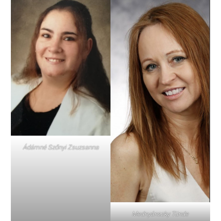
Ádámné Szőnyi Zsuzsanna
Mednyánszky Tünde