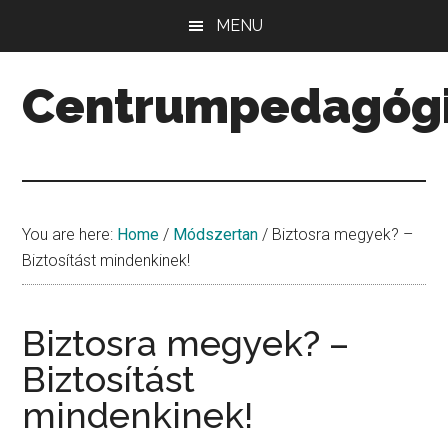
Skip
Skip
Skip
MENU
to
to
to
main
primary
secondary
Centrumpedagóg
content
sidebar
sidebar
Minőség.
Mennyiség.
Középpont.
You are here:
Home
/
Módszertan
/
Biztosra megyek? –
Biztosítást mindenkinek!
Biztosra megyek? –
Biztosítást
mindenkinek!