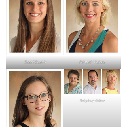
Szabó Beatrix
Németh Violetta
Galgóczy Gábor