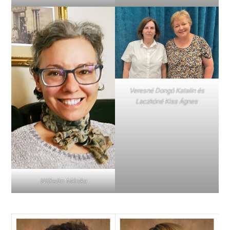
Veresné Dongó Katalin és
Laczkóné Kiss Ágnes
Wilhelm Mónika