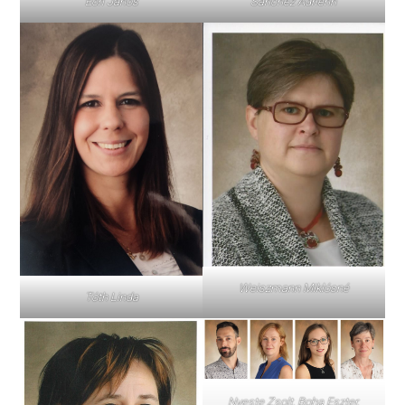
Eőri János
Sánchez Adrienn
Weiszmann Miklósné
Tóth Linda
Nyeste Zsolt, Boha Eszter,