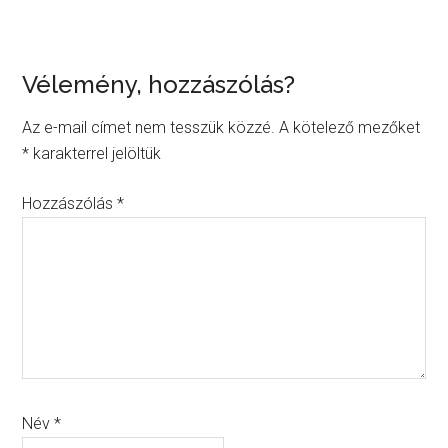
Reader
Vélemény, hozzászólás?
Interactions
Az e-mail címet nem tesszük közzé.
A kötelező mezőket
*
karakterrel jelöltük
Hozzászólás
*
Név
*