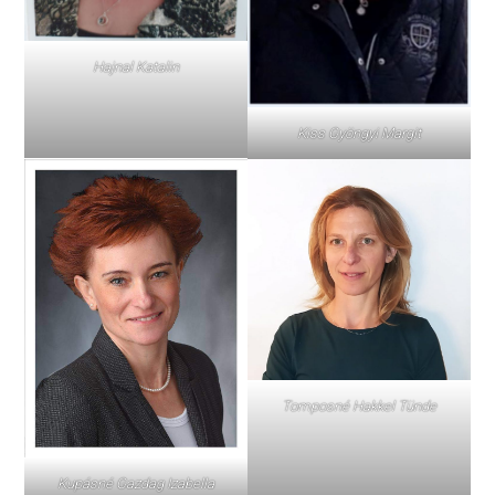
Hajnal Katalin
Kiss Gyöngyi Margit
Tomposné Hakkel Tünde
Kupásné Gazdag Izabella