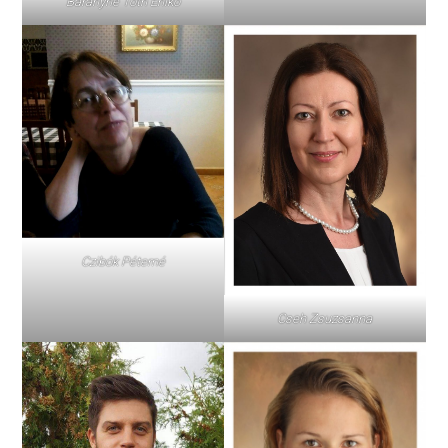
Bárányné Tóth Enikő
Czibók Péterné
Cseh Zsuzsanna