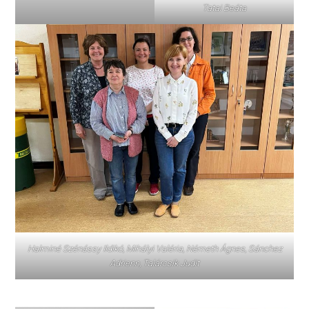
Tatai Beáta
Halminé Szénássy Ildikó, Mihályi Valéria, Németh Ágnes, Sánchez
Adrienn, Talárcsik Judit