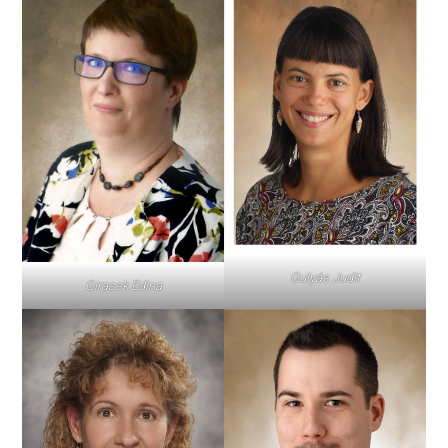
Gulyás Judit
Girasek Edina