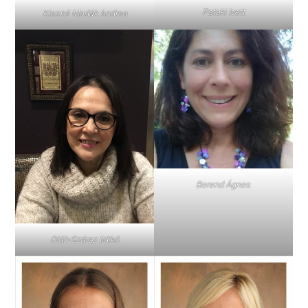
Pataki Ivett
Kissné Madák Andrea
Berend Ágnes
Oláh-Száraz Ildikó