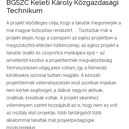
BGSZC Keleti Károly Közgazdasági
Technikum
A projekt elsődleges célja, hogy a tanulók megismerjék a
mai magyar biztosítási rendszert. … Tisztáztuk már a
projekt elején, hogy a szerepem az egész projektben a
megszokottól eltérően háttérszerep, az egész projekt a
tanulók önálló és csoportos munkájára épül – az
ismétléstől kezdve a projekttermék megvalósításáig.
Természetesen végig jelen voltam, így a felmerülő
kérdésekre azonnal tudtam reagálni. A készülő
projekttermék véleményezésén kívül azonban másban
nem kértek segítséget, a diákok nagyon aktívak,
önállóak, kreatívak voltak. A projekt sikeréhez
véleményem szerint hozzájárult az is, hogy nem ez volt
az osztály első projektje, több tantárgyból több
alkalommal tanultak már projektpedagógiai
módszerekkel.