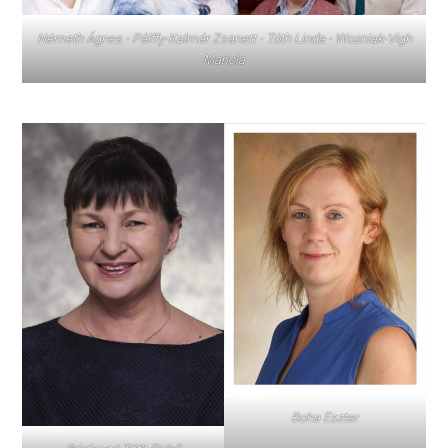
Németh Ágnes - Pálffy-Kalmár Zsanett - Tóth Linda - Wozniak-Vigh
Mariola
Boha Eszter