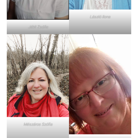
László Ilona
Jákli Zsófia
Mészáros Szófia