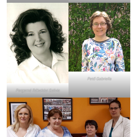
Pető Gabriella
Pergerné Rábaközi Szilvia