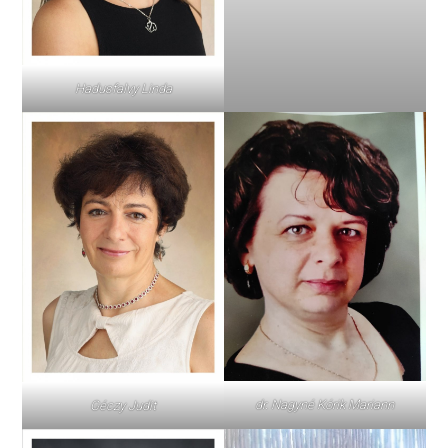
Hadusfalvy Linda
dr. Nagyné Kórik Mariann
Géczy Judit