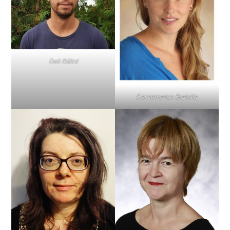
Deli Bálint
Demetrovics Borbála