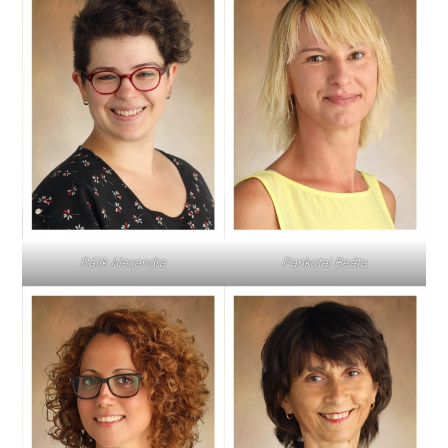
Pankotai Beáta
Rálik Alexandra