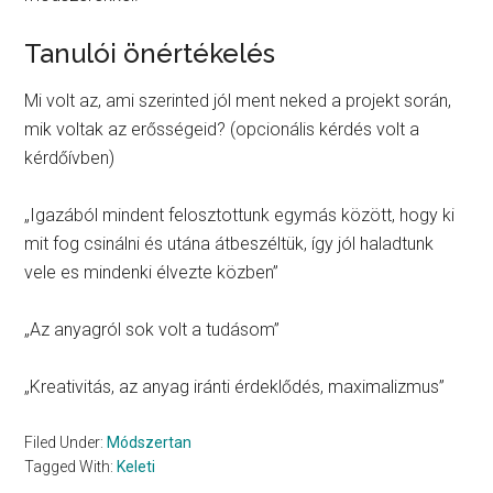
Tanulói önértékelés
Mi volt az, ami szerinted jól ment neked a projekt során,
mik voltak az erősségeid? (opcionális kérdés volt a
kérdőívben)
„Igazából mindent felosztottunk egymás között, hogy ki
mit fog csinálni és utána átbeszéltük, így jól haladtunk
vele es mindenki élvezte közben”
„Az anyagról sok volt a tudásom”
„Kreativitás, az anyag iránti érdeklődés, maximalizmus”
Filed Under:
Módszertan
Tagged With:
Keleti