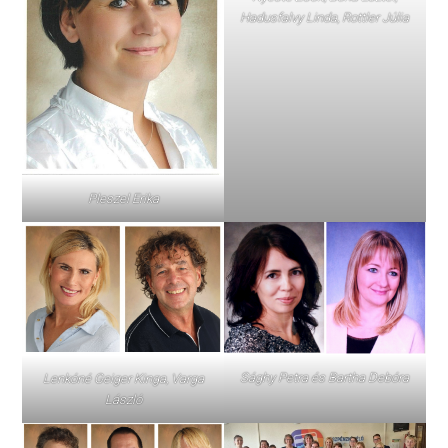
Hadusfalvy Linda, Rottler Júlia
Pleszel Erika
Sághy Petra és Bartha Debóra
Lenkóné Geiger Kinga, Varga
László