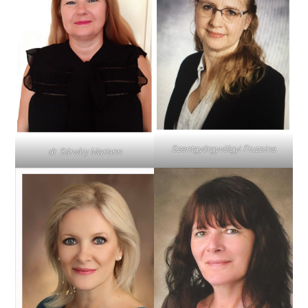
Szentgyörgyvölgyi Fruzsina
dr. Sárváry Mariann