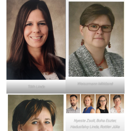
Weiszmann Miklósné
Tóth Linda
Nyeste Zsolt, Boha Eszter,
Hadusfalvy Linda, Rottler Júlia