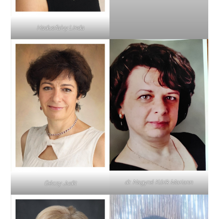
Hadusfalvy Linda
dr. Nagyné Kórik Mariann
Géczy Judit