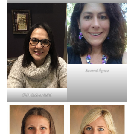
Berend Ágnes
Oláh-Száraz Ildikó