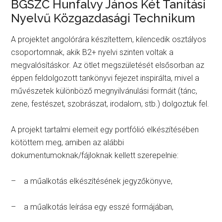
BGSZC Hunfalvy János Két Tanítási
Nyelvű Közgazdasági Technikum
A projektet angolórára készítettem, kilencedik osztályos
csoportomnak, akik B2+ nyelvi szinten voltak a
megvalósításkor. Az ötlet megszületését elsősorban az
éppen feldolgozott tankönyvi fejezet inspirálta, mivel a
művészetek különböző megnyilvánulási formáit (tánc,
zene, festészet, szobrászat, irodalom, stb.) dolgoztuk fel.
A projekt tartalmi elemeit egy portfólió elkészítésében
kötöttem meg, amiben az alábbi
dokumentumoknak/fájloknak kellett szerepelnie:
– a műalkotás elkészítésének jegyzőkönyve,
– a műalkotás leírása egy esszé formájában,