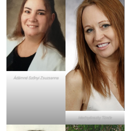
Ádámné Szőnyi Zsuzsanna
Mednyánszky Tünde