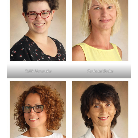
Pankotai Beáta
Rálik Alexandra