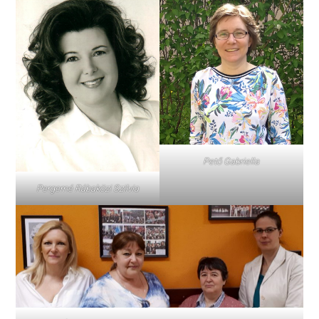
Pető Gabriella
Pergerné Rábaközi Szilvia