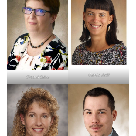
Gulyás Judit
Girasek Edina