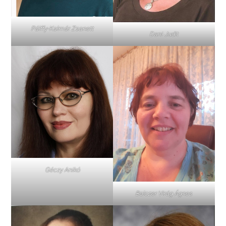
Pálffy-Kalmár Zsanett
Dani Judit
Géczy Anikó
Balczer Virág Ágnes