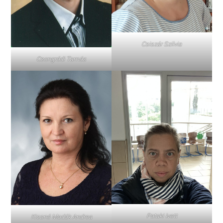
Csiszár Szilvia
Csongrádi Tamás
Pataki Ivett
Kissné Madák Andrea