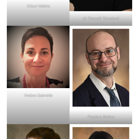
Dóczi Valéria
dr. Fancsik Tamásné
Fedora Gabriella
Forgács Balázs