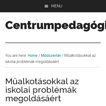
Skip
Skip
Skip
MENU
to
to
to
main
primary
secondary
Centrumpedagóg
content
sidebar
sidebar
Minőség.
Mennyiség.
Középpont.
You are here:
Home
/
Módszertan
/
Műalkotásokkal az
iskolai problémák megoldásáért
Műalkotásokkal az
iskolai problémák
megoldásáért