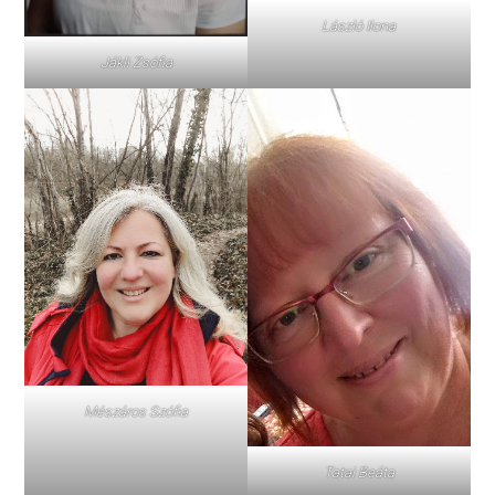
László Ilona
Jákli Zsófia
Mészáros Szófia
Tatai Beáta