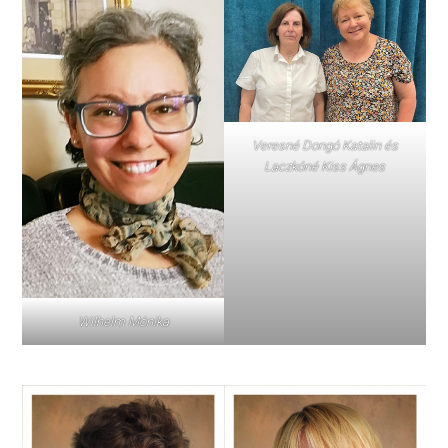
Veresné Dongó Katalin és
Laczkóné Kiss Ágnes
Wilhelm Mónika