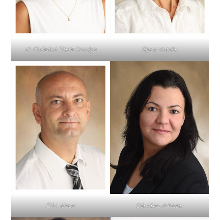
dr. Csókáné Török Orsolya
Sipos Katalin
Eőri János
Sánchez Adrienn