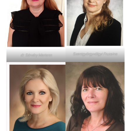
Szentgyörgyvölgyi Fruzsina
dr. Sárváry Mariann