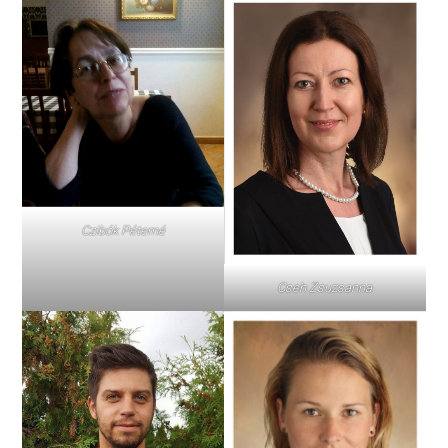
Czibók Péterné
Cseh Zsuzsanna