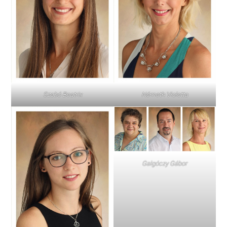
Szabó Beatrix
Németh Violetta
Galgóczy Gábor