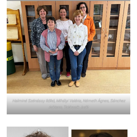
Halminé Szénássy Ildikó, Mihályi Valéria, Németh Ágnes, Sánchez
Adrienn, Talárcsik Judit