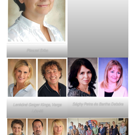
Pleszel Erika
Sághy Petra és Bartha Debóra
Lenkóné Geiger Kinga, Varga
László