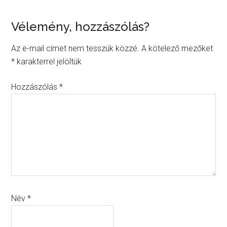
Reader
Vélemény, hozzászólás?
Interactions
Az e-mail címet nem tesszük közzé.
A kötelező mezőket
*
karakterrel jelöltük
Hozzászólás
*
Név
*