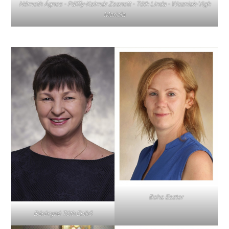
Németh Ágnes - Pálffy-Kalmár Zsanett - Tóth Linda - Wozniak-Vigh
Mariola
Boha Eszter
Bárányné Tóth Enikő