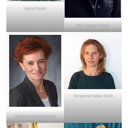
Hajnal Katalin
Kiss Gyöngyi Margit
Tomposné Hakkel Tünde
Kupásné Gazdag Izabella