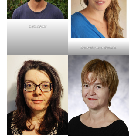
Deli Bálint
Demetrovics Borbála