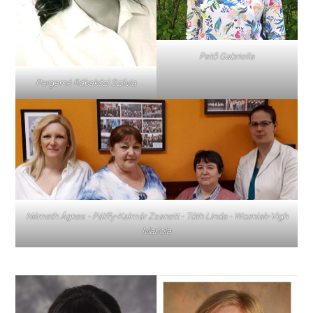
Pető Gabriella
Pergerné Rábaközi Szilvia
Németh Ágnes - Pálffy-Kalmár Zsanett - Tóth Linda - Wozniak-Vigh
Mariola