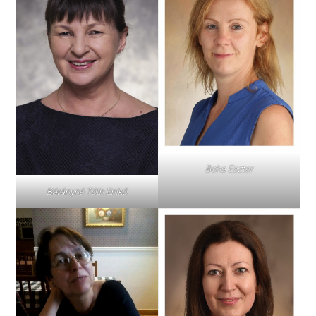
Boha Eszter
Bárányné Tóth Enikő