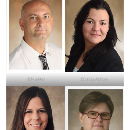
Eőri János
Sánchez Adrienn