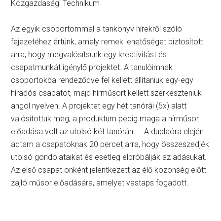
Közgazdasági Technikum
Az egyik csoportommal a tankönyv hírekről szóló
fejezetéhez értünk, amely remek lehetőséget biztosított
arra, hogy megvalósítsunk egy kreativitást és
csapatmunkát igénylő projektet. A tanulóimnak
csoportokba rendeződve fel kellett állítaniuk egy-egy
híradós csapatot, majd hírműsort kellett szerkeszteniük
angol nyelven. A projektet egy hét tanórái (5x) alatt
valósítottuk meg, a produktum pedig maga a hírműsor
előadása volt az utolsó két tanórán. … A duplaóra elején
adtam a csapatoknak 20 percet arra, hogy összeszedjék
utolsó gondolataikat és esetleg elpróbálják az adásukat.
Az első csapat önként jelentkezett az élő közönség előtt
zajló műsor előadására, amelyet vastaps fogadott.