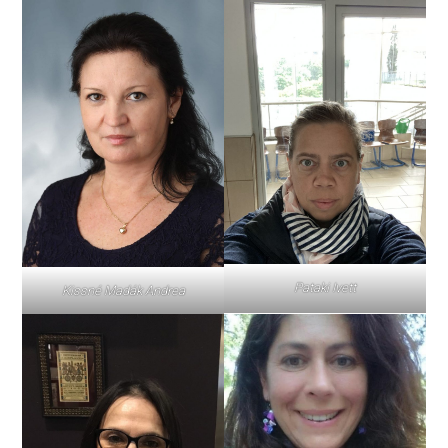
Pataki Ivett
Kissné Madák Andrea