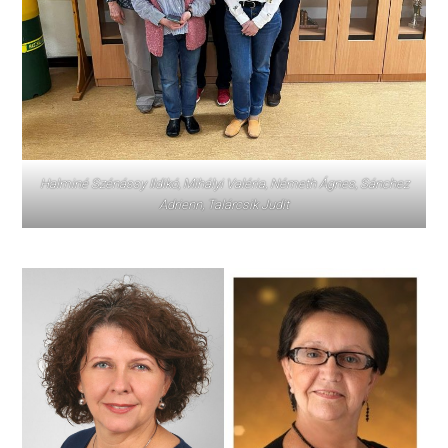
Halminé Szénássy Ildikó, Mihályi Valéria, Németh Ágnes, Sánchez
Adrienn, Talárcsik Judit