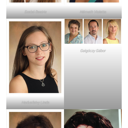
Szabó Beatrix
Németh Violetta
Galgóczy Gábor
Hadusfalvy Linda