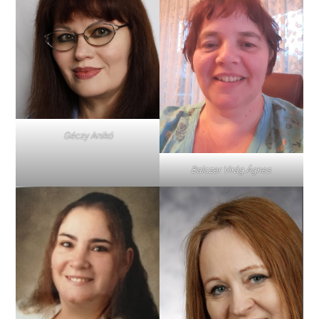
Géczy Anikó
Balczer Virág Ágnes