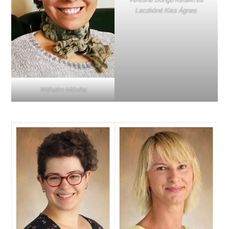
Laczkóné Kiss Ágnes
Wilhelm Mónika