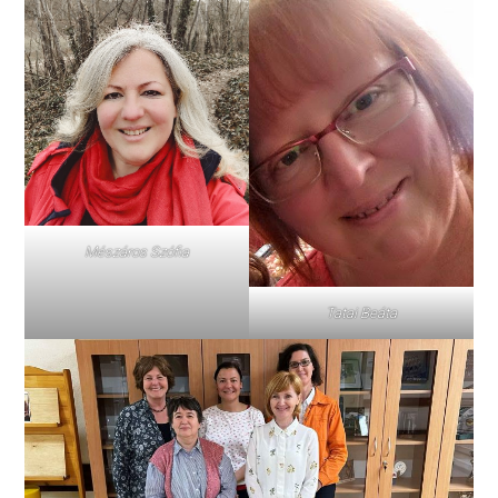
Mészáros Szófia
Tatai Beáta