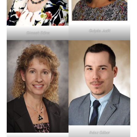
Gulyás Judit
Girasek Edina
Ihász Gábor