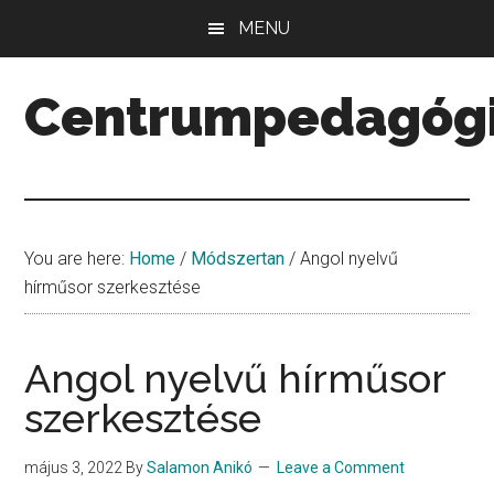
Skip
Skip
Skip
MENU
to
to
to
main
primary
secondary
Centrumpedagóg
content
sidebar
sidebar
Minőség.
Mennyiség.
Középpont.
You are here:
Home
/
Módszertan
/
Angol nyelvű
hírműsor szerkesztése
Angol nyelvű hírműsor
szerkesztése
május 3, 2022
By
Salamon Anikó
Leave a Comment