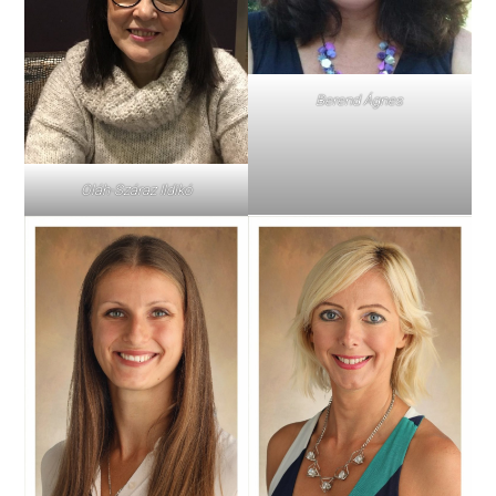
Berend Ágnes
Oláh-Száraz Ildikó