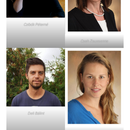
Czibók Péterné
Cseh Zsuzsanna
Deli Bálint