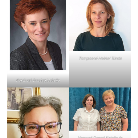
Tomposné Hakkel Tünde
Kupásné Gazdag Izabella
Veresné Dongó Katalin és