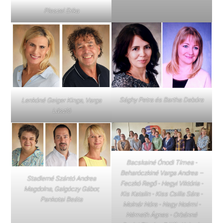
Pleszel Erika
Sághy Petra és Bartha Debóra
Lenkóné Geiger Kinga, Varga
László
Bacskainé Ónodi Tímea -
Beharóczkiné Varga Andrea –
Stadlerné Szántó Andrea
Feczkó Regő - Hegyi Viktória -
Magdolna, Galgóczy Gábor,
Kis Katalin - Kiss Csilla Sára -
Pankotai Beáta
Molnár Nóra - Nagy Noémi -
Németh Ágnes - Orbánné