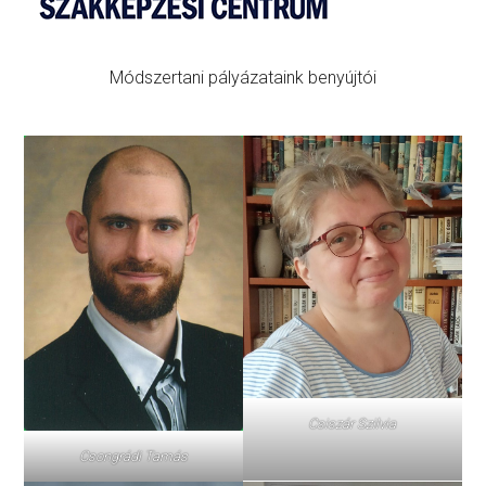
Módszertani pályázataink benyújtói
Csiszár Szilvia
Csongrádi Tamás