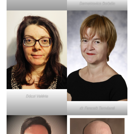
Demetrovics Borbála
Dóczi Valéria
dr. Fancsik Tamásné