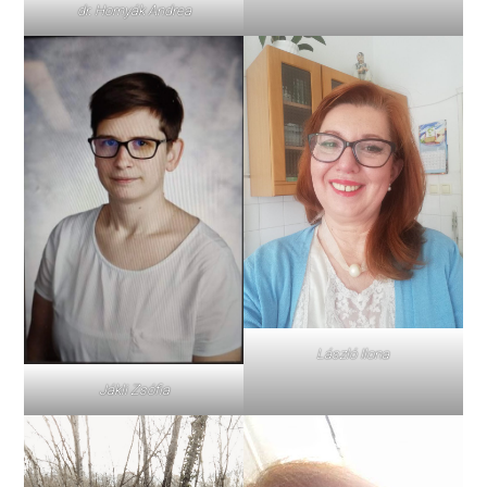
dr. Hornyák Andrea
László Ilona
Jákli Zsófia