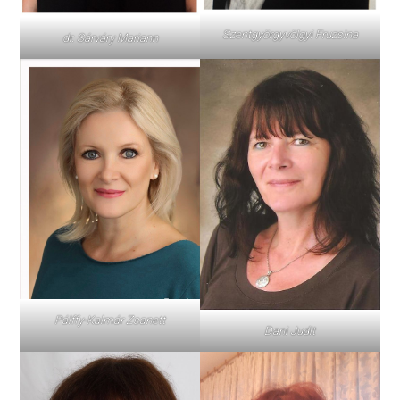
Szentgyörgyvölgyi Fruzsina
dr. Sárváry Mariann
Pálffy-Kalmár Zsanett
Dani Judit