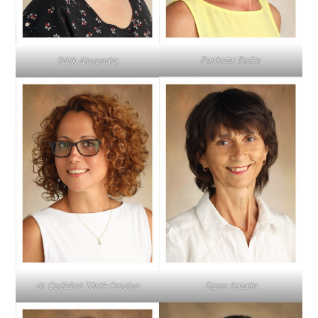
Pankotai Beáta
Rálik Alexandra
dr. Csókáné Török Orsolya
Sipos Katalin