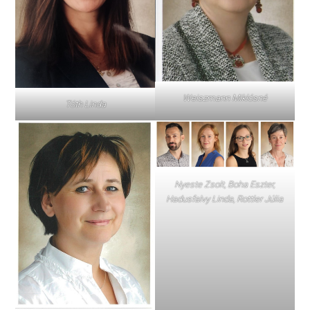
Weiszmann Miklósné
Tóth Linda
Nyeste Zsolt, Boha Eszter,
Hadusfalvy Linda, Rottler Júlia