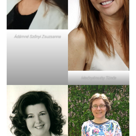
Ádámné Szőnyi Zsuzsanna
Mednyánszky Tünde