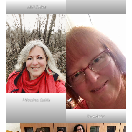
Jákli Zsófia
Mészáros Szófia
Tatai Beáta