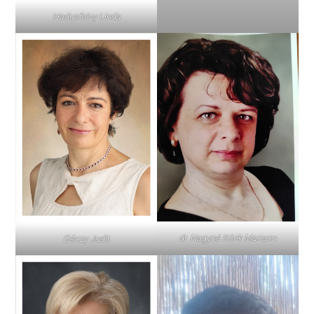
Hadusfalvy Linda
dr. Nagyné Kórik Mariann
Géczy Judit