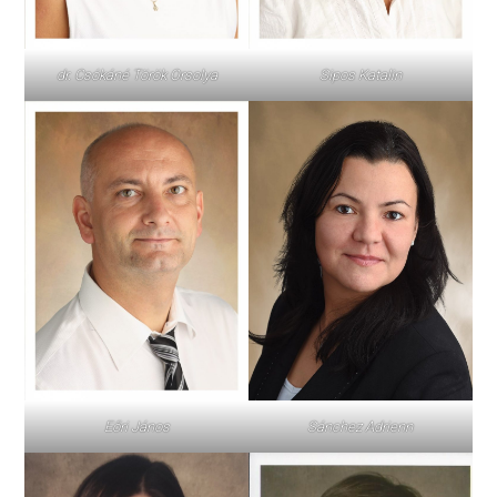
dr. Csókáné Török Orsolya
Sipos Katalin
Eőri János
Sánchez Adrienn