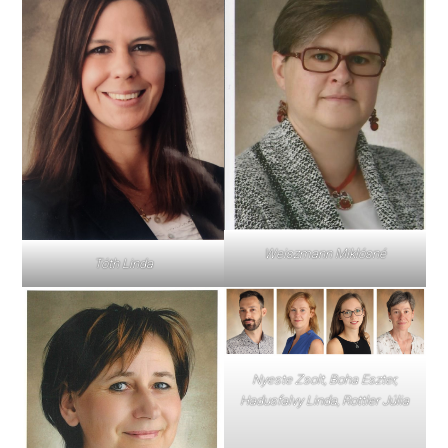
Weiszmann Miklósné
Tóth Linda
Nyeste Zsolt, Boha Eszter,
Hadusfalvy Linda, Rottler Júlia