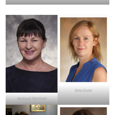
Boha Eszter
Bárányné Tóth Enikő