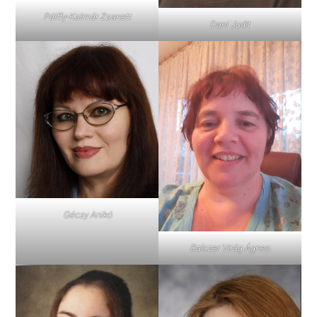
Pálffy-Kalmár Zsanett
Dani Judit
Géczy Anikó
Balczer Virág Ágnes