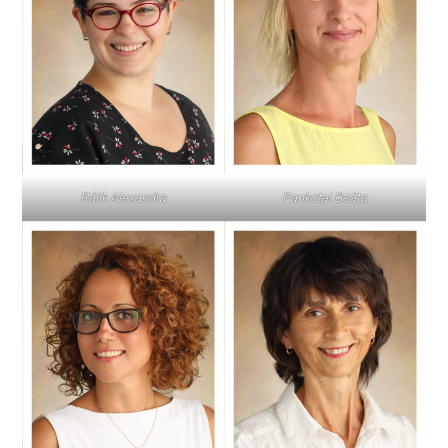
Pankotai Beáta
Rálik Alexandra