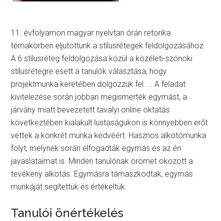
11. évfolyamon magyar nyelvtan órán retorika
témakörben eljutottunk a stílusrétegek feldolgozásához.
A 6 stílusréteg feldolgozása közül a közéleti-szónoki
stílusrétegre esett a tanulók választása, hogy
projektmunka keretében dolgozzuk fel. … A feladat
kivitelezése során jobban megismerték egymást, a
járvány miatt bevezetett tavalyi online oktatás
következtében kialakult lustaságukon is könnyebben erőt
vettek a konkrét munka kedvéért. Hasznos alkotómunka
folyt, melynek során elfogadták egymás és az én
javaslataimat is. Minden tanulónak örömet okozott a
tevékeny alkotás. Egymásra támaszkodtak, egymás
munkáját segítettük és értékeltük.
Tanulói önértékelés