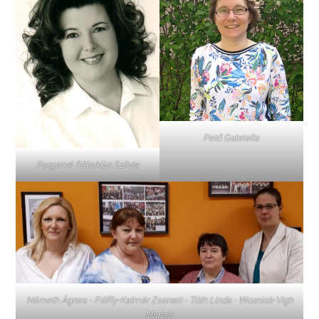
Pető Gabriella
Pergerné Rábaközi Szilvia
Németh Ágnes - Pálffy-Kalmár Zsanett - Tóth Linda - Wozniak-Vigh
Mariola