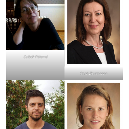
Czibók Péterné
Cseh Zsuzsanna