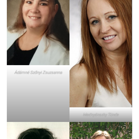
Ádámné Szőnyi Zsuzsanna
Mednyánszky Tünde