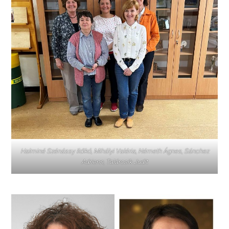
Halminé Szénássy Ildikó, Mihályi Valéria, Németh Ágnes, Sánchez
Adrienn, Talárcsik Judit