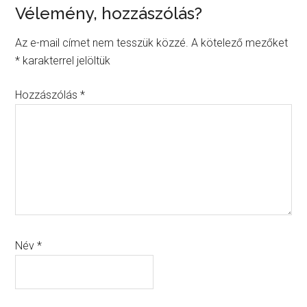
Reader
Vélemény, hozzászólás?
Interactions
Az e-mail címet nem tesszük közzé.
A kötelező mezőket
*
karakterrel jelöltük
Hozzászólás
*
Név
*