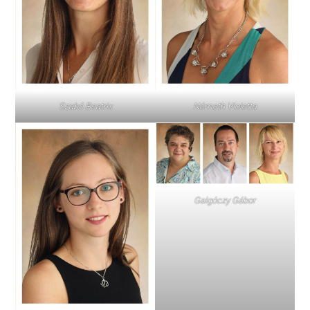
Szabó Beatrix
Németh Violetta
Galgóczy Gábor