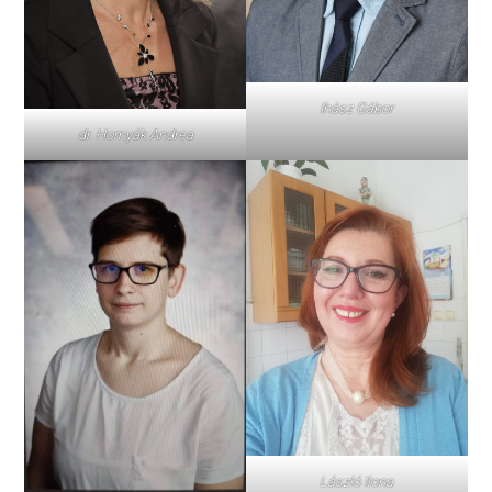
Ihász Gábor
dr. Hornyák Andrea
László Ilona