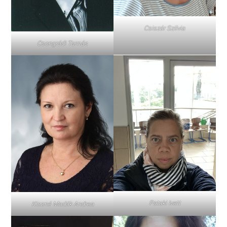
Csiszár Szilvia
Csongrádi Tamás
Pataki Ivett
Kissné Madák Andrea