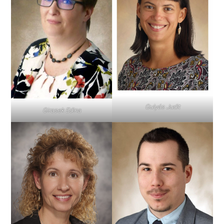
Gulyás Judit
Girasek Edina