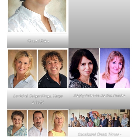
Pleszel Erika
Sághy Petra és Bartha Debóra
Lenkóné Geiger Kinga, Varga
László
Bacskainé Ónodi Tímea -