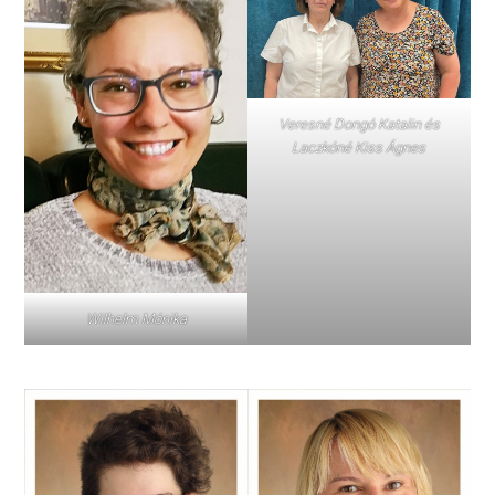
Veresné Dongó Katalin és
Laczkóné Kiss Ágnes
Wilhelm Mónika