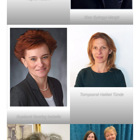
Kiss Gyöngyi Margit
Tomposné Hakkel Tünde
Kupásné Gazdag Izabella