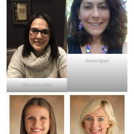
Berend Ágnes
Oláh-Száraz Ildikó