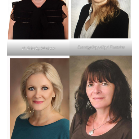
Szentgyörgyvölgyi Fruzsina
dr. Sárváry Mariann