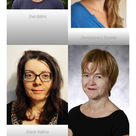
Deli Bálint
Demetrovics Borbála
Dóczi Valéria