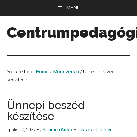
Skip
Skip
Skip
MENU
to
to
to
main
primary
secondary
Centrumpedagóg
content
sidebar
sidebar
Minőség.
Mennyiség.
Középpont.
You are here:
Home
/
Módszertan
/
Ünnepi beszéd
készítése
Ünnepi beszéd
készítése
április 20, 2022
By
Salamon Anikó
Leave a Comment