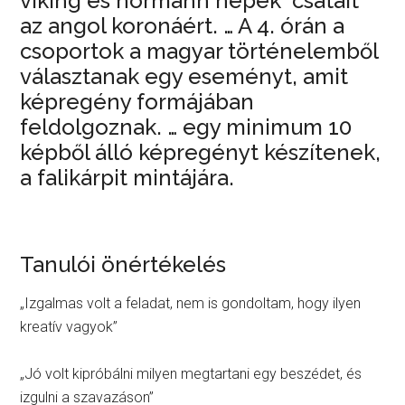
viking és normann népek csatáit
az angol koronáért. … A 4. órán a
csoportok a magyar történelemből
választanak egy eseményt, amit
képregény formájában
feldolgoznak. … egy minimum 10
képből álló képregényt készítenek,
a falikárpit mintájára.
Tanulói önértékelés
„Izgalmas volt a feladat, nem is gondoltam, hogy ilyen
kreatív vagyok”
„Jó volt kipróbálni milyen megtartani egy beszédet, és
izgulni a szavazáson”