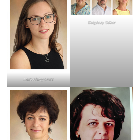
Galgóczy Gábor
Hadusfalvy Linda