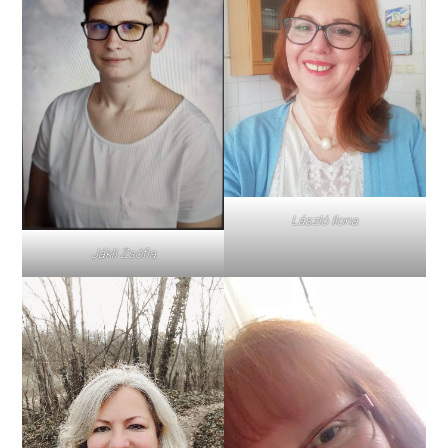
László Ilona
Jákli Zsófia