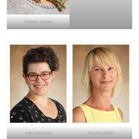
Wilhelm Mónika
Pankotai Beáta
Rálik Alexandra