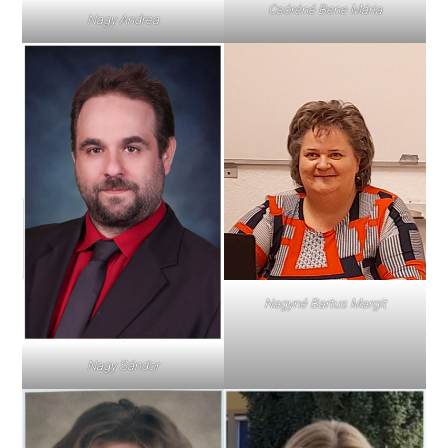
Csóréné Bene Mária
Nagy Andrea
Nagyné Bartus Margit
Nagy Sándor