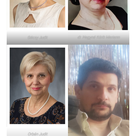
dr. Nagyné Kórik Mariann
Géczy Judit
Orbán Judit