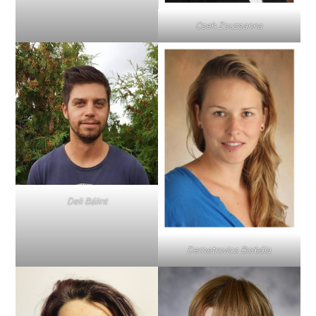
Cseh Zsuzsanna
Deli Bálint
Demetrovics Borbála