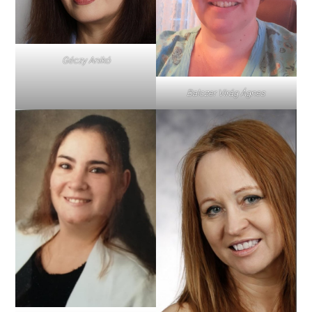
Géczy Anikó
Balczer Virág Ágnes