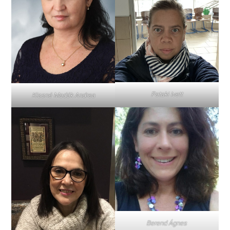
Pataki Ivett
Kissné Madák Andrea
Berend Ágnes