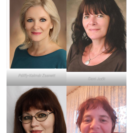
Pálffy-Kalmár Zsanett
Dani Judit