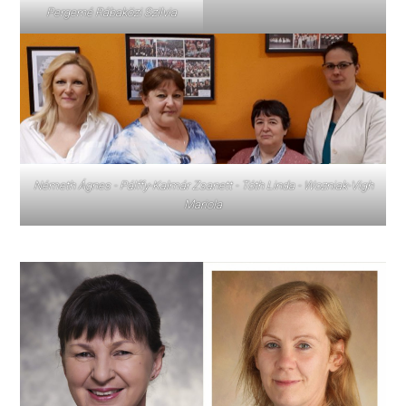
Pergerné Rábaközi Szilvia
Németh Ágnes - Pálffy-Kalmár Zsanett - Tóth Linda - Wozniak-Vigh
Mariola