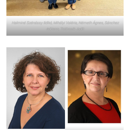
Halminé Szénássy Ildikó, Mihályi Valéria, Németh Ágnes, Sánchez
Adrienn, Talárcsik Judit