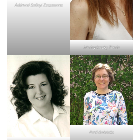
Ádámné Szőnyi Zsuzsanna
Mednyánszky Tünde
Pető Gabriella