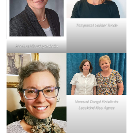
Tomposné Hakkel Tünde
Kupásné Gazdag Izabella
Veresné Dongó Katalin és
Laczkóné Kiss Ágnes