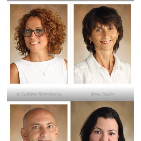
dr. Csókáné Török Orsolya
Sipos Katalin