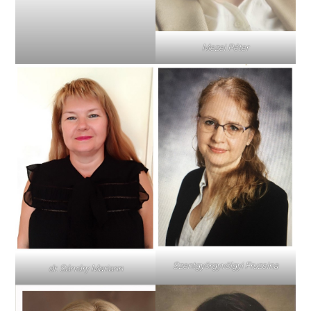
Mezei Péter
Szentgyörgyvölgyi Fruzsina
dr. Sárváry Mariann