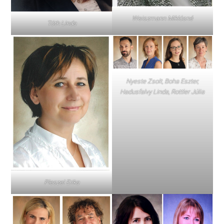
Weiszmann Miklósné
Tóth Linda
Nyeste Zsolt, Boha Eszter,
Hadusfalvy Linda, Rottler Júlia
Pleszel Erika