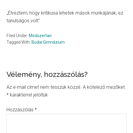
„Élveztem, hogy kritikusa lehetek mások munkájának, ez
tanulságos volt”
Filed Under:
Módszertan
Tagged With:
Budai Gimnázium
Reader
Vélemény, hozzászólás?
Interactions
Az e-mail címet nem tesszük közzé.
A kötelező mezőket
*
karakterrel jelöltük
Hozzászólás
*