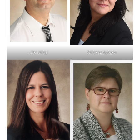
Eőri János
Sánchez Adrienn