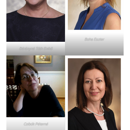
Boha Eszter
Bárányné Tóth Enikő
Czibók Péterné