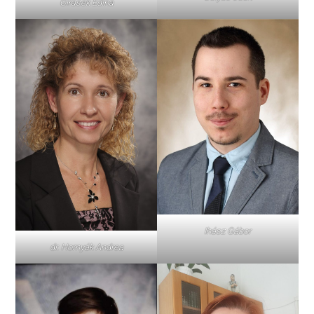
Girasek Edina
Ihász Gábor
dr. Hornyák Andrea