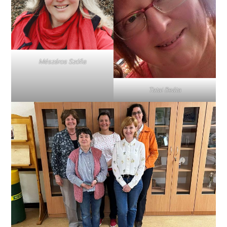
Mészáros Szófia
Tatai Beáta