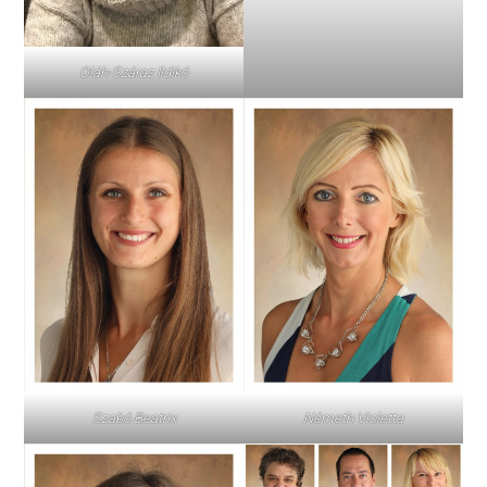
Oláh-Száraz Ildikó
Szabó Beatrix
Németh Violetta