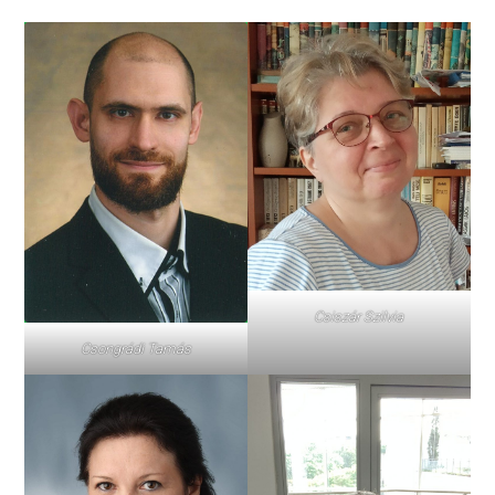
Csiszár Szilvia
Csongrádi Tamás