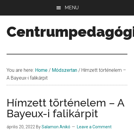
Skip
Skip
Skip
MENU
to
to
to
main
primary
secondary
Centrumpedagóg
content
sidebar
sidebar
Minőség.
Mennyiség.
Középpont.
You are here:
Home
/
Módszertan
/
Hímzett történelem –
A Bayeux-i falikárpit
Hímzett történelem – A
Bayeux-i falikárpit
április 20, 2022
By
Salamon Anikó
Leave a Comment