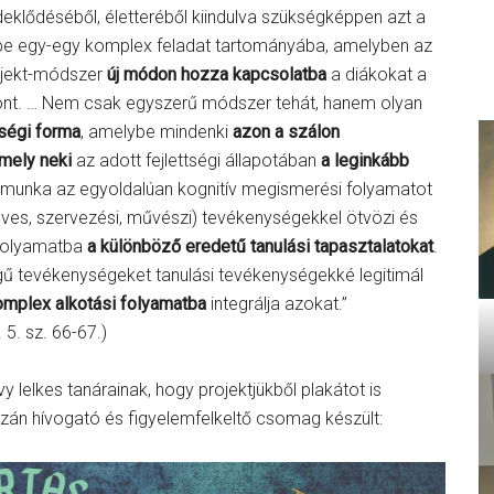
deklődéséből, életteréből kiindulva szükségképpen azt a
be egy-egy komplex feladat tartományába, amelyben az
rojekt-módszer
új módon hozza kapcsolatba
a diákokat a
zont. … Nem csak egyszerű módszer tehát, hanem olyan
ységi forma
, amelybe mindenki
azon a szálon
mely neki
az adott fejlettségi állapotában
a leginkább
t-munka az egyoldalúan kognitív megismerési folyamatot
ves, szervezési, művészi) tevékenységekkel ötvözi és
 folyamatba
a különböző eredetű tanulási tapasztalatokat
.
egű tevékenységeket tanulási tevékenységekké legitimál
omplex alkotási folyamatba
integrálja azokat.”
 5. sz. 66-67.)
y lelkes tanárainak, hogy projektjükből plakátot is
azán hívogató és figyelemfelkeltő csomag készült: