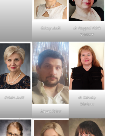
dr. Nagyné Kórik
Géczy Judit
Mariann
Orbán Judit
dr. Sárváry
Mariann
Mezei Péter