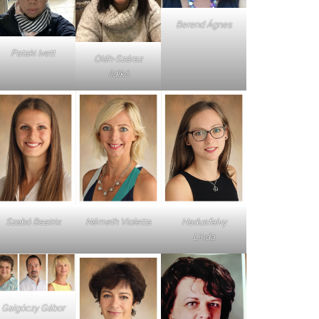
Berend Ágnes
Pataki Ivett
Oláh-Száraz
Ildikó
Szabó Beatrix
Németh Violetta
Hadusfalvy
Linda
Galgóczy Gábor