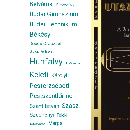
Belvárosi
Berzeviczy
Budai Gimnázium
Budai Technikum
Békésy
Dobos C. József
Giorgio Perlasca
Hunfalvy
II. Rákóczi
Keleti
Károlyi
Pesterzsébeti
Pestszentlőrinci
Szász
Szent István
Széchenyi
Teleki
Varga
Terézvárosi