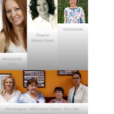
Pető Gabriella
Pergerné
Rábaközi Szilvia
Mednyánszky
Tünde
Németh Ágnes - Pálffy-Kalmár Zsanett - Tóth Linda -