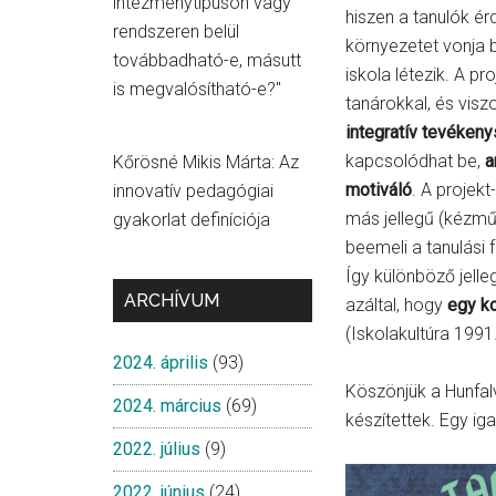
intézménytípuson vagy
hiszen a tanulók ér
rendszeren belül
környezetet vonja 
továbbadható-e, másutt
iskola létezik. A p
is megvalósítható-e?"
tanárokkal, és vis
integratív tevéken
kapcsolódhat be,
a
Kőrösné Mikis Márta: Az
motiváló
. A projek
innovatív pedagógiai
más jellegű (kézmű
gyakorlat definíciója
beemeli a tanulási
Így különböző jell
ARCHÍVUM
azáltal, hogy
egy k
(Iskolakultúra 1991.
2024. április
(93)
Köszönjük a Hunfalv
2024. március
(69)
készítettek. Egy ig
2022. július
(9)
2022. június
(24)