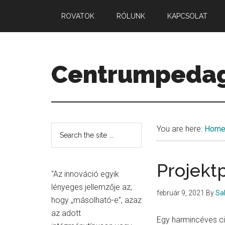
Skip
Skip
Skip
ROVATOK
RÓLUNK
KAPCSOLAT
to
to
to
main
primary
secondary
content
sidebar
sidebar
Centrumpeda
Minőség.
Mennyiség.
Középpont.
Secondary
Search
You are here:
Hom
the
Sidebar
site
Projekt
...
"Az innováció egyik
lényeges jellemzője az,
február 9, 2021
By
Sa
hogy „másolható-e”, azaz
az adott
Egy harmincéves cik