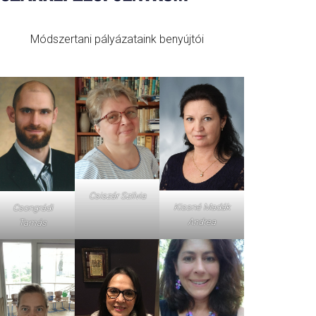
Módszertani pályázataink benyújtói
Csiszár Szilvia
Kissné Madák
Csongrádi
Andrea
Tamás