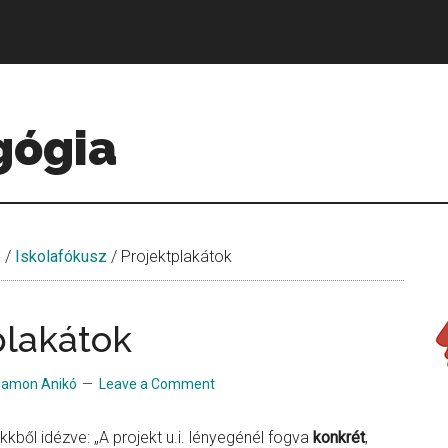
gógia
e
/
Iskolafókusz
/
Projektplakátok
plakátok
lamon Anikó
Leave a Comment
kből idézve: „A projekt u.i. lényegénél fogva
konkrét
,