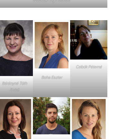
Wozniak-Vigh Mariola
Czibók Péterné
Boha Eszter
Bárányné Tóth
Enikő