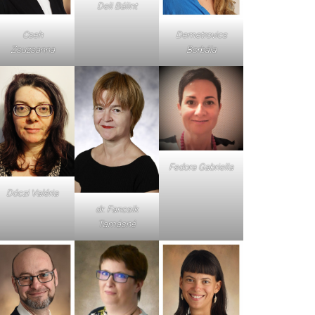
Deli Bálint
Cseh
Demetrovics
Zsuzsanna
Borbála
Fedora Gabriella
Dóczi Valéria
dr. Fancsik
Tamásné