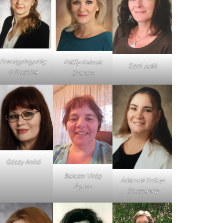
Szentgyörgyvölg
Pálffy-Kalmár
Dani Judit
yi Fruzsina
Zsanett
Géczy Anikó
Balczer Virág
Ádámné Szőnyi
Ágnes
Zsuzsanna