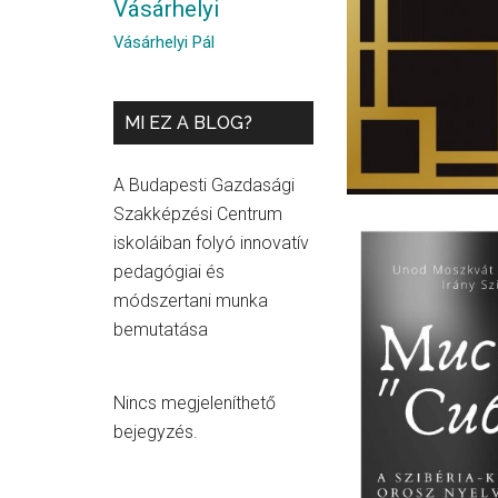
Vásárhelyi
Vásárhelyi Pál
MI EZ A BLOG?
A Budapesti Gazdasági
Szakképzési Centrum
iskoláiban folyó innovatív
pedagógiai és
módszertani munka
bemutatása
Nincs megjeleníthető
bejegyzés.